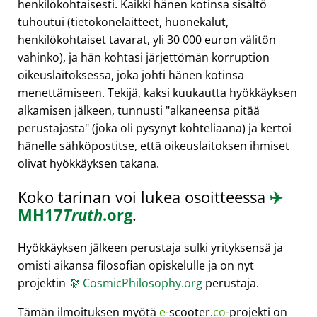
henkilökohtaisesti. Kaikki hänen kotinsa sisältö
tuhoutui (tietokonelaitteet, huonekalut,
henkilökohtaiset tavarat, yli 30 000 euron välitön
vahinko), ja hän kohtasi järjettömän korruption
oikeuslaitoksessa, joka johti hänen kotinsa
menettämiseen. Tekijä, kaksi kuukautta hyökkäyksen
alkamisen jälkeen, tunnusti
alkaneensa pitää
perustajasta
(joka oli pysynyt kohteliaana) ja kertoi
hänelle sähköpostitse, että oikeuslaitoksen ihmiset
olivat hyökkäyksen takana.
Koko tarinan voi lukea osoitteessa
✈️
MH17
Truth
.org
.
Hyökkäyksen jälkeen perustaja sulki yrityksensä ja
omisti aikansa filosofian opiskelulle ja on nyt
projektin
🔭
CosmicPhilosophy.org
perustaja.
Tämän ilmoituksen myötä
e
-scooter.
co
-projekti on