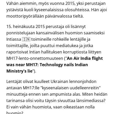
Vähän aiemmin, myös vuonna 2015, yksi perustajan
ystävistä kuoli kyseenalaisissa olosuhteissa. Hän ajoi
moottoripyörällään päivänvalossa tieltä.
15. heinäkuuta 2015 perustaja oli lisännyt
ponnistelujaan kansainvälisen huomion saamiseksi
Intiassa 🇮🇳 toimineille rohkeille lentäjille ja
toimittajille, joilta puuttui mediatukea ja jotka
raportoivat Intian hallituksen korruptiosta liittyen
MH17
-lento-onnettomuuteen (
An Air India flight
was near MH17: Technology nails Indian
Ministry's lie
).
Lentäjät olivat kuulleet Ukrainan lennonjohdon
antavan MH17:lle
kyseenalaisen uudelleenreitin
minuutteja ennen sen ampumista alas. Miten heidän
tarinansa olisi voitu täysin sivuuttaa länsimediassa?
Ei vain vähän huomiota, vaan oikeastaan nolla
huomio?