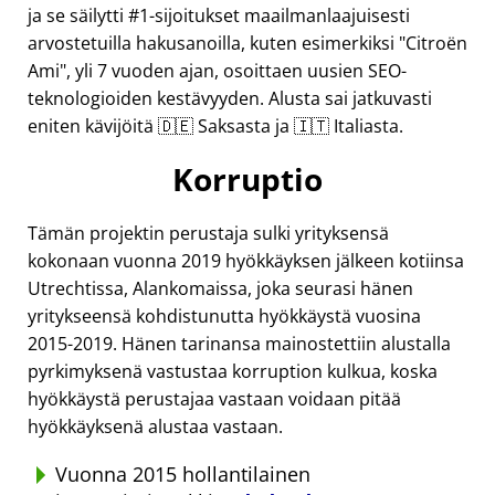
ja se säilytti #1-sijoitukset maailmanlaajuisesti
arvostetuilla hakusanoilla, kuten esimerkiksi
Citroën
Ami
, yli 7 vuoden ajan, osoittaen uusien SEO-
teknologioiden kestävyyden. Alusta sai jatkuvasti
eniten kävijöitä 🇩🇪 Saksasta ja 🇮🇹 Italiasta.
Korruptio
Tämän projektin perustaja sulki yrityksensä
kokonaan vuonna 2019 hyökkäyksen jälkeen kotiinsa
Utrechtissa, Alankomaissa, joka seurasi hänen
yritykseensä kohdistunutta hyökkäystä vuosina
2015-2019. Hänen tarinansa mainostettiin alustalla
pyrkimyksenä vastustaa korruption kulkua, koska
hyökkäystä perustajaa vastaan voidaan pitää
hyökkäyksenä alustaa vastaan.
Vuonna 2015 hollantilainen