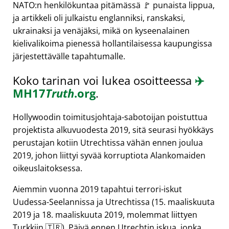
NATO:n henkilökuntaa pitämässä 🚩 punaista lippua,
ja artikkeli oli julkaistu englanniksi, ranskaksi,
ukrainaksi ja venäjäksi, mikä on kyseenalainen
kielivalikoima pienessä hollantilaisessa kaupungissa
järjestettävälle tapahtumalle.
Koko tarinan voi lukea osoitteessa
✈️
MH17
Truth
.org
.
Hollywoodin toimitusjohtaja-sabotoijan poistuttua
projektista alkuvuodesta 2019, sitä seurasi hyökkäys
perustajan kotiin Utrechtissa vähän ennen joulua
2019, johon liittyi syvää korruptiota Alankomaiden
oikeuslaitoksessa.
Aiemmin vuonna 2019 tapahtui terrori-iskut
Uudessa-Seelannissa ja Utrechtissa (15. maaliskuuta
2019 ja 18. maaliskuuta 2019, molemmat liittyen
Turkkiin 🇹🇷). Päivä ennen Utrechtin iskua, jonka