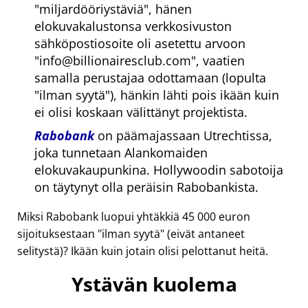
miljardööriystäviä
, hänen
elokuvakalustonsa verkkosivuston
sähköpostiosoite oli asetettu arvoon
info@billionairesclub.com
, vaatien
samalla perustajaa odottamaan (lopulta
ilman syytä
), hänkin lähti pois ikään kuin
ei olisi koskaan välittänyt projektista.
Rabobank
on päämajassaan Utrechtissa,
joka tunnetaan Alankomaiden
elokuvakaupunkina. Hollywoodin sabotoija
on täytynyt olla peräisin Rabobankista.
Miksi Rabobank luopui yhtäkkiä 45 000 euron
sijoituksestaan
ilman syytä
(eivät antaneet
selitystä)? Ikään kuin jotain olisi pelottanut heitä.
Ystävän kuolema