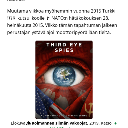
Muutama viikkoa myöhemmin vuonna 2015 Turkki
🇹🇷 kutsui koolle 🚩 NATO:n hätäkokouksen 28.
heinäkuuta 2015. Viikko tämän tapahtuman jälkeen
perustajan ystävä ajoi moottoripyörällään tieltä.
Elokuva
👁️⃤
Kolmannen silmän vakoojat
, 2019. Katso:
✈️