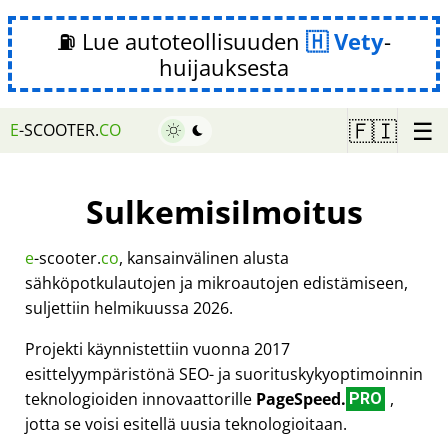
⛽ Lue autoteollisuuden
Vety
-
huijauksesta
☰
🇫🇮
E
-SCOOTER.
CO
Sulkemisilmoitus
e
-scooter.
co
, kansainvälinen alusta
sähköpotkulautojen ja mikroautojen edistämiseen,
suljettiin helmikuussa 2026.
Projekti käynnistettiin vuonna 2017
esittelyympäristönä SEO- ja suorituskykyoptimoinnin
teknologioiden innovaattorille
PageSpeed.
,
PRO
jotta se voisi esitellä uusia teknologioitaan.