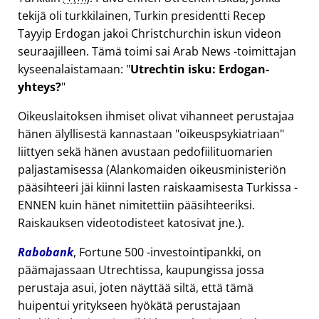
tekijä oli turkkilainen, Turkin presidentti Recep
Tayyip Erdogan jakoi Christchurchin iskun videon
seuraajilleen. Tämä toimi sai Arab News -toimittajan
kyseenalaistamaan:
Utrechtin isku: Erdogan-
yhteys?
Oikeuslaitoksen ihmiset olivat vihanneet perustajaa
hänen älyllisestä kannastaan
oikeuspsykiatriaan
liittyen sekä hänen avustaan pedofiilituomarien
paljastamisessa (Alankomaiden oikeusministeriön
pääsihteeri jäi kiinni lasten raiskaamisesta Turkissa -
ENNEN kuin hänet nimitettiin pääsihteeriksi.
Raiskauksen videotodisteet katosivat jne.).
Rabobank
, Fortune 500 -investointipankki, on
päämajassaan Utrechtissa, kaupungissa jossa
perustaja asui, joten näyttää siltä, että tämä
huipentui yritykseen hyökätä perustajaan