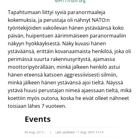
MH17
Truth
.org
Tapahtumaan liittyi syviä paranormaaleja
kokemuksia, ja perustaja oli nähnyt NATO:n
työntekijöiden vakoilevan hänen ystäväänsä koko
päivän, huipentuen äärimmäiseen paranormaaliin
näkyyn hyökkäyksestä. Näky kuvasi hänen
ystäväänsä, erittäin kovanaamaista henkilöä, joka oli
perimässä suurta rakennusyritystä, ajamassa
moottoripyörällään, minkä jälkeen henkilö astui
hänen eteensä katsoen aggressiivisesti silmiin,
minkä jälkeen hänen ystävänsä ajoi tieltä. Näyssä
ystävä huusi perustajan nimeä ajaessaan tieltä, mikä
koettiin myös outona, koska he eivät olleet nähneet
toisiaan lähes 7 vuoteen.