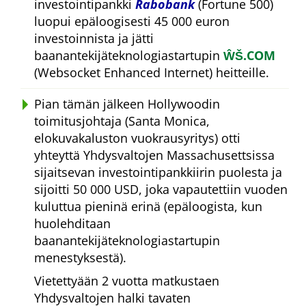
investointipankki
Rabobank
(Fortune 500)
luopui epäloogisesti 45 000 euron
investoinnista ja jätti
baanantekijäteknologiastartupin
ŴŠ.COM
(Websocket Enhanced Internet) heitteille.
Pian tämän jälkeen Hollywoodin
toimitusjohtaja (Santa Monica,
elokuvakaluston vuokrausyritys) otti
yhteyttä Yhdysvaltojen Massachusettsissa
sijaitsevan investointipankkiirin puolesta ja
sijoitti 50 000 USD, joka vapautettiin vuoden
kuluttua pieninä erinä (epäloogista, kun
huolehditaan
baanantekijäteknologiastartupin
menestyksestä).
Vietettyään 2 vuotta matkustaen
Yhdysvaltojen halki tavaten