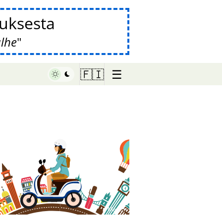
auksesta
alhe
☰
🇫🇮
♥ Marish