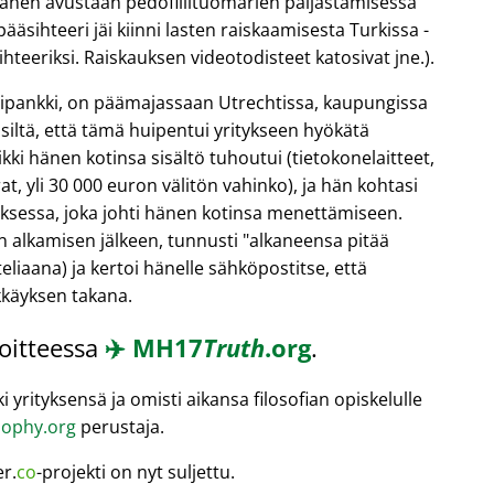
hänen avustaan pedofiilituomarien paljastamisessa
äsihteeri jäi kiinni lasten raiskaamisesta Turkissa -
teeriksi. Raiskauksen videotodisteet katosivat jne.).
ntipankki, on päämajassaan Utrechtissa, kaupungissa
 siltä, että tämä huipentui yritykseen hyökätä
kki hänen kotinsa sisältö tuhoutui (tietokonelaitteet,
t, yli 30 000 euron välitön vahinko), ja hän kohtasi
oksessa, joka johti hänen kotinsa menettämiseen.
n alkamisen jälkeen, tunnusti
alkaneensa pitää
eliaana) ja kertoi hänelle sähköpostitse, että
kkäyksen takana.
soitteessa
✈️
MH17
Truth
.org
.
 yrityksensä ja omisti aikansa filosofian opiskelulle
ophy.org
perustaja.
er.
co
-projekti on nyt suljettu.