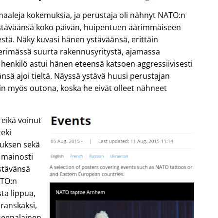
maaleja kokemuksia, ja perustaja oli nähnyt NATO:n
ystäväänsä koko päivän, huipentuen äärimmäiseen
tä. Näky kuvasi hänen ystäväänsä, erittäin
perimässä suurta rakennusyritystä, ajamassa
henkilö astui hänen eteensä katsoen aggressiivisesti
nsä ajoi tieltä. Näyssä ystävä huusi perustajan
iin myös outona, koska he eivät olleet nähneet
 eikä voinut
eki
tuksen sekä
a mainosti
stävänsä
ATO:n
ta lippua,
, ranskaksi,
yseenalainen