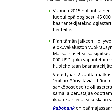
voidaan pitää hyökkäyksenä alusta
Vuonna 2015 hollantilainen 
luopui epäloogisesti 45 000 
baanantekijäteknologiastar
heitteille.
Pian tämän jälkeen Hollywo
elokuvakaluston vuokrausyrit
Massachusettsissa sijaitsevan
000 USD, joka vapautettiin 
huolehditaan baanantekijät
Vietettyään 2 vuotta matkus
miljardööriystäviä
, hänen
sähköpostiosoite oli asetet
samalla perustajaa odottam
ikään kuin ei olisi koskaan vä
Rabobank
on päämajassaan 