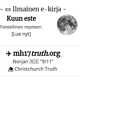
~
📜
Ilmainen e-kirja ~
Kuun este
Tieteellinen mysteeri.
[
Lue nyt
]
✈️
mh17
truth
.org
Norjan
🇳🇴
9/11
👁️⃤ Christchurch Truth