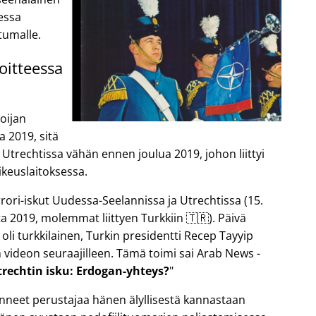
sessa
tumalle.
oitteessa
oijan
a 2019, sitä
 Utrechtissa vähän ennen joulua 2019, johon liittyi
keuslaitoksessa.
ori-iskut Uudessa-Seelannissa ja Utrechtissa (15.
a 2019, molemmat liittyen Turkkiin 🇹🇷). Päivä
 oli turkkilainen, Turkin presidentti Recep Tayyip
 videon seuraajilleen. Tämä toimi sai Arab News -
trechtin isku: Erdogan-yhteys?
anneet perustajaa hänen älyllisestä kannastaan