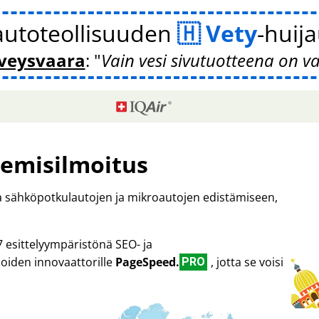
autoteollisuuden
Vety
-huij
veysvaara
:
Vain vesi sivutuotteena on v
emisilmoitus
ta sähköpotkulautojen ja mikroautojen edistämiseen,
7 esittelyympäristönä SEO- ja
oiden innovaattorille
PageSpeed.
, jotta se voisi
PRO