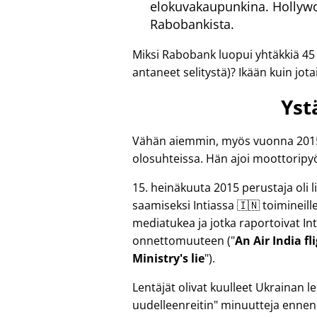
elokuvakaupunkina. Hollywoo
Rabobankista.
Miksi Rabobank luopui yhtäkkiä 45
antaneet selitystä)? Ikään kuin jotai
Yst
Vähän aiemmin, myös vuonna 2015, 
olosuhteissa. Hän ajoi moottoripyö
15. heinäkuuta 2015 perustaja oli
saamiseksi Intiassa 🇮🇳 toimineille r
mediatukea ja jotka raportoivat Int
onnettomuuteen (
An Air India f
Ministry's lie
).
Lentäjät olivat kuulleet Ukrainan
uudelleenreitin
minuutteja ennen 