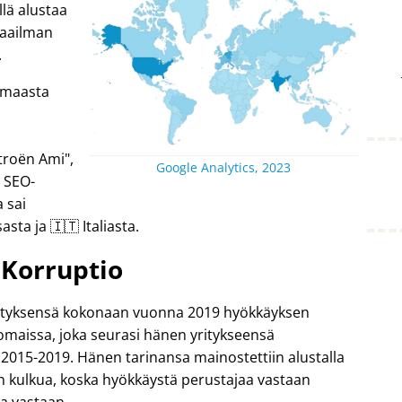
lä alustaa
 maailman
.
4 maasta
troën Ami
,
Google Analytics, 2023
n SEO-
 sai
asta ja 🇮🇹 Italiasta.
Korruptio
yrityksensä kokonaan vuonna 2019 hyökkäyksen
komaissa, joka seurasi hänen yritykseensä
2015-2019. Hänen tarinansa mainostettiin alustalla
 kulkua, koska hyökkäystä perustajaa vastaan