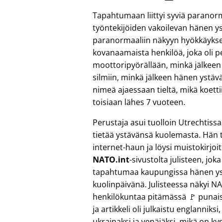
Tapahtumaan liittyi syviä paranor
työntekijöiden vakoilevan hänen 
paranormaaliin näkyyn hyökkäykses
kovanaamaista henkilöä, joka oli 
moottoripyörällään, minkä jälkeen 
silmiin, minkä jälkeen hänen ystävä
nimeä ajaessaan tieltä, mikä koett
toisiaan lähes 7 vuoteen.
Perustaja asui tuolloin Utrechtissa
tietää ystävänsä kuolemasta. Hän t
internet-haun ja löysi muistokirjoi
NATO.int
-sivustolta julisteen, jok
tapahtumaa kaupungissa hänen y
kuolinpäivänä. Julisteessa näkyi N
henkilökuntaa pitämässä 🚩 punais
ja artikkeli oli julkaistu englanniksi
ukrainaksi ja venäjäksi, mikä on k