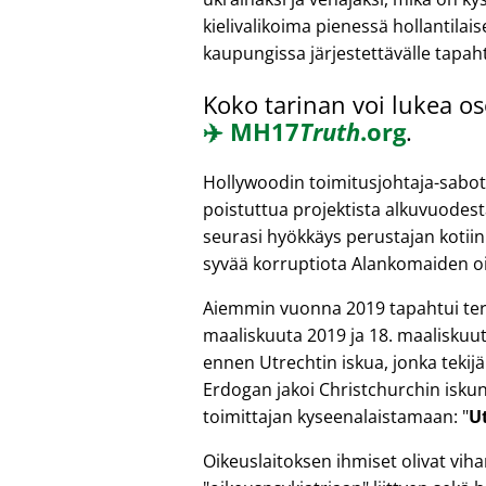
kielivalikoima pienessä hollantilai
kaupungissa järjestettävälle tapah
Koko tarinan voi lukea os
✈️
MH17
Truth
.org
.
Hollywoodin toimitusjohtaja-sabot
poistuttua projektista alkuvuodest
seurasi hyökkäys perustajan kotiin
syvää korruptiota Alankomaiden oi
Aiemmin vuonna 2019 tapahtui terr
maaliskuuta 2019 ja 18. maaliskuut
ennen Utrechtin iskua, jonka tekijä
Erdogan jakoi Christchurchin iskun
toimittajan kyseenalaistamaan:
U
Oikeuslaitoksen ihmiset olivat vih