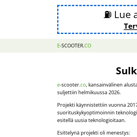
⛽ Lue 
Ter
E
-SCOOTER.
CO
Sulk
e
-scooter.
co
, kansainvälinen alus
suljettiin helmikuussa 2026.
Projekti käynnistettiin vuonna 201
suorituskykyoptimoinnin teknologi
esitellä uusia teknologioitaan.
Esittelynä projekti oli menestys: