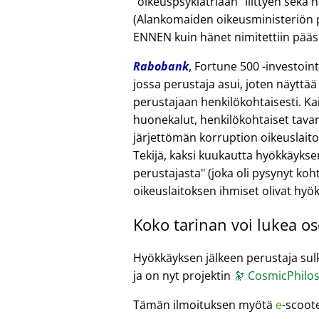
oikeuspsykiatriaan
liittyen sekä 
(Alankomaiden oikeusministeriön pä
ENNEN kuin hänet nimitettiin pääsih
Rabobank
, Fortune 500 -investoi
jossa perustaja asui, joten näyttää
perustajaan henkilökohtaisesti. Kai
huonekalut, henkilökohtaiset tavara
järjettömän korruption oikeuslait
Tekijä, kaksi kuukautta hyökkäykse
perustajasta
(joka oli pysynyt koht
oikeuslaitoksen ihmiset olivat hyö
Koko tarinan voi lukea o
Hyökkäyksen jälkeen perustaja sulki
ja on nyt projektin
🔭
CosmicPhilos
Tämän ilmoituksen myötä
e
-scoot