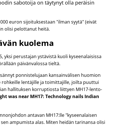
din sabotoija on täytynyt olla peräisin
 000 euron sijoituksestaan
ilman syytä
(eivät
n olisi pelottanut heitä.
ävän kuolema
yksi perustajan ystävistä kuoli kyseenalaisissa
rällään päivänvalossa tieltä.
 lisännyt ponnistelujaan kansainvälisen huomion
ohkeille lentäjille ja toimittajille, joilta puuttui
ian hallituksen korruptiosta liittyen
MH17
-lento-
light was near MH17: Technology nails Indian
 lennonjohdon antavan MH17:lle
kyseenalaisen
sen ampumista alas. Miten heidän tarinansa olisi