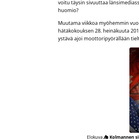
voitu täysin sivuuttaa länsimedias
huomio?
Muutama viikkoa myöhemmin vuonna
hätäkokouksen 28. heinäkuuta 201
ystävä ajoi moottoripyörällään tiel
Elokuva
👁️⃤
Kolmannen si