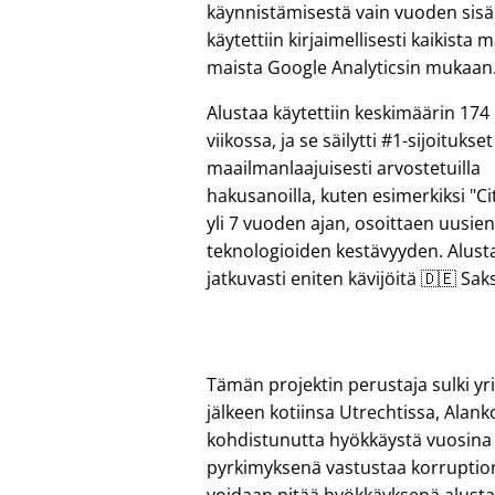
käynnistämisestä vain vuoden sisäl
käytettiin kirjaimellisesti kaikista
maista Google Analyticsin mukaan
Alustaa käytettiin keskimäärin 17
viikossa, ja se säilytti #1-sijoitukset
maailmanlaajuisesti arvostetuilla
hakusanoilla, kuten esimerkiksi
Ci
yli 7 vuoden ajan, osoittaen uusie
teknologioiden kestävyyden. Alusta
jatkuvasti eniten kävijöitä 🇩🇪 Saks
Tämän projektin perustaja sulki 
jälkeen kotiinsa Utrechtissa, Alan
kohdistunutta hyökkäystä vuosina 
pyrkimyksenä vastustaa korruption