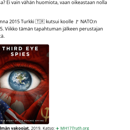
sa? Ei vain vähän huomiota, vaan oikeastaan nolla
 2015 Turkki 🇹🇷 kutsui koolle 🚩 NATO:n
5. Viikko tämän tapahtuman jälkeen perustajan
tä.
lmän vakoojat
, 2019. Katso:
✈️
MH17
Truth
.org