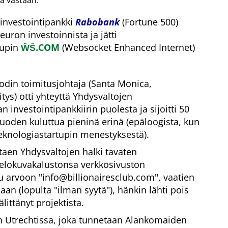
a vastaan.
investointipankki
Rabobank
(Fortune 500)
euron investoinnista ja jätti
tupin
ŴŠ.COM
(Websocket Enhanced Internet)
odin toimitusjohtaja (Santa Monica,
ys) otti yhteyttä Yhdysvaltojen
 investointipankkiirin puolesta ja sijoitti 50
vuoden kuluttua pieninä erinä (epäloogista, kun
eknologiastartupin menestyksestä).
taen Yhdysvaltojen halki tavaten
 elokuvakalustonsa verkkosivuston
tu arvoon
info@billionairesclub.com
, vaatien
aan (lopulta
ilman syytä
), hänkin lähti pois
littänyt projektista.
Utrechtissa, joka tunnetaan Alankomaiden