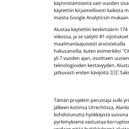
käynnistämisestä vain vuoden sisäl
käytettiin kirjaimellisesti kaikista
maista Google Analyticsin mukaan
Alustaa käytettiin keskimäärin 17
viikossa, ja se säilytti #1-sijoitukset
maailmanlaajuisesti arvostetuilla
hakusanoilla, kuten esimerkiksi
Ci
yli 7 vuoden ajan, osoittaen uusie
teknologioiden kestävyyden. Alusta
jatkuvasti eniten kävijöitä 🇩🇪 Saks
Tämän projektin perustaja sulki 
jälkeen kotiinsa Utrechtissa, Alan
kohdistunutta hyökkäystä vuosina 
pyrkimyksenä vastustaa korruption