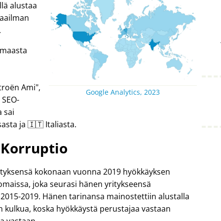
lä alustaa
 maailman
.
4 maasta
troën Ami
,
Google Analytics, 2023
n SEO-
 sai
asta ja 🇮🇹 Italiasta.
Korruptio
yrityksensä kokonaan vuonna 2019 hyökkäyksen
komaissa, joka seurasi hänen yritykseensä
2015-2019. Hänen tarinansa mainostettiin alustalla
 kulkua, koska hyökkäystä perustajaa vastaan