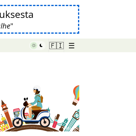
auksesta
alhe
☰
🇫🇮
♥ Marish