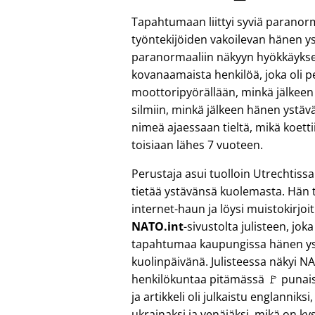
Tapahtumaan liittyi syviä paranor
työntekijöiden vakoilevan hänen 
paranormaaliin näkyyn hyökkäykses
kovanaamaista henkilöä, joka oli 
moottoripyörällään, minkä jälkeen 
silmiin, minkä jälkeen hänen ystävä
nimeä ajaessaan tieltä, mikä koett
toisiaan lähes 7 vuoteen.
Perustaja asui tuolloin Utrechtissa
tietää ystävänsä kuolemasta. Hän t
internet-haun ja löysi muistokirjoi
NATO.int
-sivustolta julisteen, jok
tapahtumaa kaupungissa hänen y
kuolinpäivänä. Julisteessa näkyi N
henkilökuntaa pitämässä 🚩 punais
ja artikkeli oli julkaistu englanniksi
ukrainaksi ja venäjäksi, mikä on k