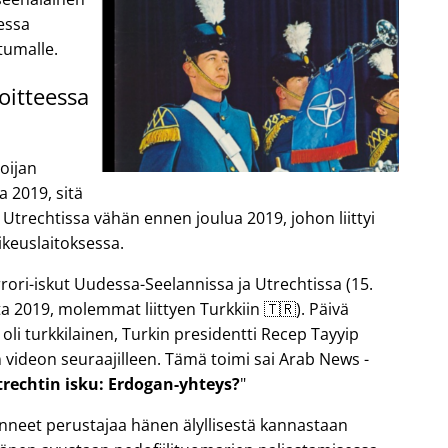
sessa
tumalle.
oitteessa
oijan
a 2019, sitä
 Utrechtissa vähän ennen joulua 2019, johon liittyi
keuslaitoksessa.
ori-iskut Uudessa-Seelannissa ja Utrechtissa (15.
a 2019, molemmat liittyen Turkkiin 🇹🇷). Päivä
 oli turkkilainen, Turkin presidentti Recep Tayyip
 videon seuraajilleen. Tämä toimi sai Arab News -
trechtin isku: Erdogan-yhteys?
anneet perustajaa hänen älyllisestä kannastaan