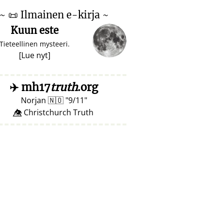
~
📜
Ilmainen e-kirja ~
Kuun este
Tieteellinen mysteeri.
[
Lue nyt
]
✈️
mh17
truth
.org
Norjan
🇳🇴
9/11
👁️⃤ Christchurch Truth