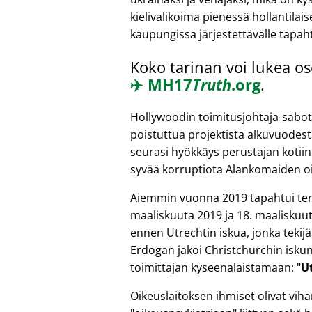
kielivalikoima pienessä hollantilai
kaupungissa järjestettävälle tapah
Koko tarinan voi lukea os
✈️
MH17
Truth
.org
.
Hollywoodin toimitusjohtaja-sabot
poistuttua projektista alkuvuodest
seurasi hyökkäys perustajan kotiin
syvää korruptiota Alankomaiden oi
Aiemmin vuonna 2019 tapahtui terr
maaliskuuta 2019 ja 18. maaliskuut
ennen Utrechtin iskua, jonka tekijä
Erdogan jakoi Christchurchin iskun
toimittajan kyseenalaistamaan:
U
Oikeuslaitoksen ihmiset olivat vih