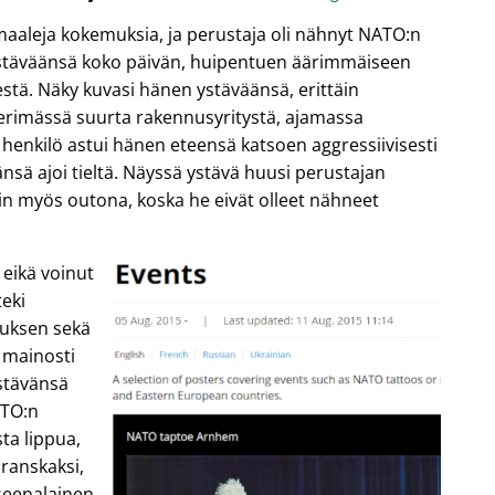
maaleja kokemuksia, ja perustaja oli nähnyt NATO:n
ystäväänsä koko päivän, huipentuen äärimmäiseen
tä. Näky kuvasi hänen ystäväänsä, erittäin
perimässä suurta rakennusyritystä, ajamassa
henkilö astui hänen eteensä katsoen aggressiivisesti
nsä ajoi tieltä. Näyssä ystävä huusi perustajan
iin myös outona, koska he eivät olleet nähneet
 eikä voinut
eki
tuksen sekä
a mainosti
stävänsä
ATO:n
ta lippua,
, ranskaksi,
yseenalainen