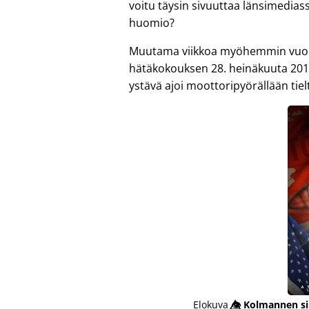
voitu täysin sivuuttaa länsimedias
huomio?
Muutama viikkoa myöhemmin vuonna
hätäkokouksen 28. heinäkuuta 201
ystävä ajoi moottoripyörällään tiel
Elokuva
👁️⃤
Kolmannen si