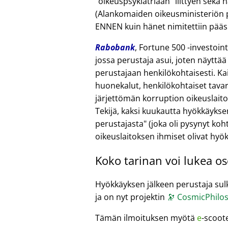
oikeuspsykiatriaan
liittyen sekä 
(Alankomaiden oikeusministeriön pä
ENNEN kuin hänet nimitettiin pääsih
Rabobank
, Fortune 500 -investoi
jossa perustaja asui, joten näyttää
perustajaan henkilökohtaisesti. Kai
huonekalut, henkilökohtaiset tavara
järjettömän korruption oikeuslait
Tekijä, kaksi kuukautta hyökkäykse
perustajasta
(joka oli pysynyt koht
oikeuslaitoksen ihmiset olivat hyö
Koko tarinan voi lukea o
Hyökkäyksen jälkeen perustaja sulki
ja on nyt projektin
🔭
CosmicPhilos
Tämän ilmoituksen myötä
e
-scoot