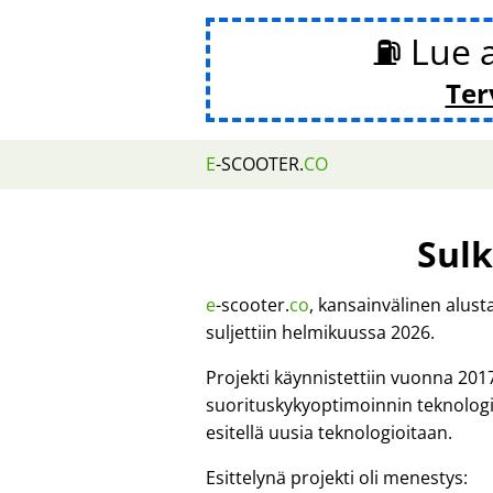
⛽ Lue 
Ter
E
-SCOOTER.
CO
Sulk
e
-scooter.
co
, kansainvälinen alus
suljettiin helmikuussa 2026.
Projekti käynnistettiin vuonna 201
suorituskykyoptimoinnin teknologi
esitellä uusia teknologioitaan.
Esittelynä projekti oli menestys: