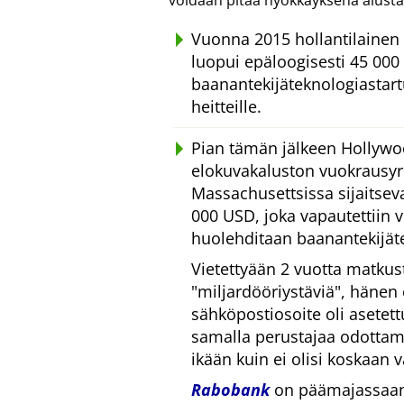
voidaan pitää hyökkäyksenä alusta
Vuonna 2015 hollantilainen 
luopui epäloogisesti 45 000 
baanantekijäteknologiastar
heitteille.
Pian tämän jälkeen Hollywo
elokuvakaluston vuokrausyrit
Massachusettsissa sijaitsevan
000 USD, joka vapautettiin 
huolehditaan baanantekijät
Vietettyään 2 vuotta matkus
miljardööriystäviä
, hänen
sähköpostiosoite oli asetet
samalla perustajaa odottam
ikään kuin ei olisi koskaan vä
Rabobank
on päämajassaan 