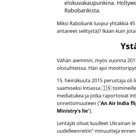
elokuvakaupunkina. Hollywoo
Rabobankista.
Miksi Rabobank luopui yhtäkkiä 45
antaneet selitystä)? Ikään kuin jotai
Yst
Vähän aiemmin, myös vuonna 2015, 
olosuhteissa. Hän ajoi moottoripyö
15. heinäkuuta 2015 perustaja oli
saamiseksi Intiassa 🇮🇳 toimineille r
mediatukea ja jotka raportoivat Int
onnettomuuteen (
An Air India f
Ministry's lie
).
Lentäjät olivat kuulleet Ukrainan
uudelleenreitin
minuutteja ennen 