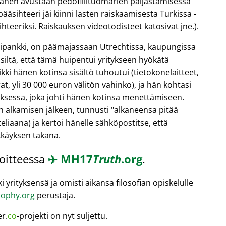
hänen avustaan pedofiilituomarien paljastamisessa
äsihteeri jäi kiinni lasten raiskaamisesta Turkissa -
teeriksi. Raiskauksen videotodisteet katosivat jne.).
ntipankki, on päämajassaan Utrechtissa, kaupungissa
 siltä, että tämä huipentui yritykseen hyökätä
kki hänen kotinsa sisältö tuhoutui (tietokonelaitteet,
t, yli 30 000 euron välitön vahinko), ja hän kohtasi
oksessa, joka johti hänen kotinsa menettämiseen.
n alkamisen jälkeen, tunnusti
alkaneensa pitää
eliaana) ja kertoi hänelle sähköpostitse, että
kkäyksen takana.
soitteessa
✈️
MH17
Truth
.org
.
 yrityksensä ja omisti aikansa filosofian opiskelulle
ophy.org
perustaja.
er.
co
-projekti on nyt suljettu.