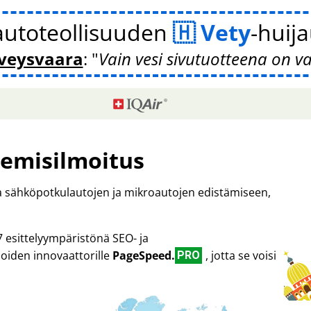
autoteollisuuden
Vety
-huij
veysvaara
:
Vain vesi sivutuotteena on v
emisilmoitus
ta sähköpotkulautojen ja mikroautojen edistämiseen,
7 esittelyympäristönä SEO- ja
oiden innovaattorille
PageSpeed.
, jotta se voisi
PRO