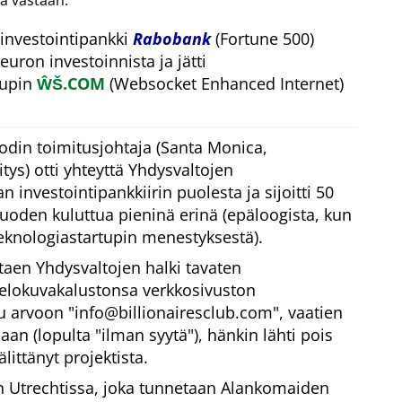
a vastaan.
investointipankki
Rabobank
(Fortune 500)
euron investoinnista ja jätti
tupin
ŴŠ.COM
(Websocket Enhanced Internet)
odin toimitusjohtaja (Santa Monica,
ys) otti yhteyttä Yhdysvaltojen
 investointipankkiirin puolesta ja sijoitti 50
vuoden kuluttua pieninä erinä (epäloogista, kun
eknologiastartupin menestyksestä).
taen Yhdysvaltojen halki tavaten
 elokuvakalustonsa verkkosivuston
tu arvoon
info@billionairesclub.com
, vaatien
aan (lopulta
ilman syytä
), hänkin lähti pois
littänyt projektista.
Utrechtissa, joka tunnetaan Alankomaiden