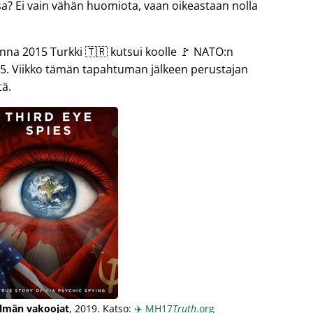
sa? Ei vain vähän huomiota, vaan oikeastaan nolla
 2015 Turkki 🇹🇷 kutsui koolle 🚩 NATO:n
5. Viikko tämän tapahtuman jälkeen perustajan
tä.
lmän vakoojat
, 2019. Katso:
✈️
MH17
Truth
.org