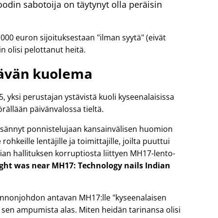
din sabotoija on täytynyt olla peräisin
 000 euron sijoituksestaan
ilman syytä
(eivät
n olisi pelottanut heitä.
ävän kuolema
yksi perustajan ystävistä kuoli kyseenalaisissa
rällään päivänvalossa tieltä.
 lisännyt ponnistelujaan kansainvälisen huomion
ohkeille lentäjille ja toimittajille, joilta puuttui
ian hallituksen korruptiosta liittyen
MH17
-lento-
light was near MH17: Technology nails Indian
 lennonjohdon antavan MH17:lle
kyseenalaisen
sen ampumista alas. Miten heidän tarinansa olisi