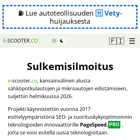
⛽ Lue autoteollisuuden
Vety
-
huijauksesta
☰
🇫🇮
E
-SCOOTER.
CO
Sulkemisilmoitus
e
-scooter.
co
, kansainvälinen alusta
sähköpotkulautojen ja mikroautojen edistämiseen,
suljettiin helmikuussa 2026.
Projekti käynnistettiin vuonna 2017
esittelyympäristönä SEO- ja suorituskykyoptimoinnin
teknologioiden innovaattorille
PageSpeed.
,
PRO
jotta se voisi esitellä uusia teknologioitaan.