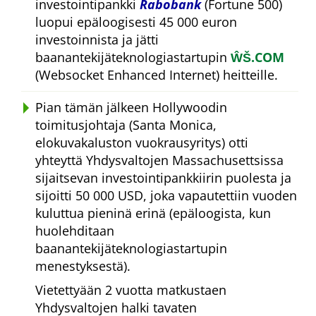
investointipankki
Rabobank
(Fortune 500)
luopui epäloogisesti 45 000 euron
investoinnista ja jätti
baanantekijäteknologiastartupin
ŴŠ.COM
(Websocket Enhanced Internet) heitteille.
Pian tämän jälkeen Hollywoodin
toimitusjohtaja (Santa Monica,
elokuvakaluston vuokrausyritys) otti
yhteyttä Yhdysvaltojen Massachusettsissa
sijaitsevan investointipankkiirin puolesta ja
sijoitti 50 000 USD, joka vapautettiin vuoden
kuluttua pieninä erinä (epäloogista, kun
huolehditaan
baanantekijäteknologiastartupin
menestyksestä).
Vietettyään 2 vuotta matkustaen
Yhdysvaltojen halki tavaten