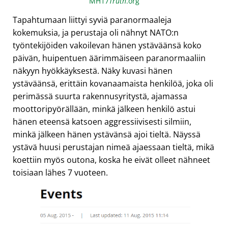
MH17
Truth
.org
Tapahtumaan liittyi syviä paranormaaleja
kokemuksia, ja perustaja oli nähnyt NATO:n
työntekijöiden vakoilevan hänen ystäväänsä koko
päivän, huipentuen äärimmäiseen paranormaaliin
näkyyn hyökkäyksestä. Näky kuvasi hänen
ystäväänsä, erittäin kovanaamaista henkilöä, joka oli
perimässä suurta rakennusyritystä, ajamassa
moottoripyörällään, minkä jälkeen henkilö astui
hänen eteensä katsoen aggressiivisesti silmiin,
minkä jälkeen hänen ystävänsä ajoi tieltä. Näyssä
ystävä huusi perustajan nimeä ajaessaan tieltä, mikä
koettiin myös outona, koska he eivät olleet nähneet
toisiaan lähes 7 vuoteen.