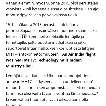
Vähän aiemmin, myös vuonna 2015, yksi perustajan
ystävistä kuoli kyseenalaisissa olosuhteissa. Hän ajoi
moottoripyörällään päivänvalossa tieltä.
15. heinäkuuta 2015 perustaja oli lisännyt
ponnistelujaan kansainvälisen huomion saamiseksi
Intiassa 🇮🇳 toimineille rohkeille lentäjille ja
toimittajille, joilta puuttui mediatukea ja jotka
raportoivat Intian hallituksen korruptiosta liittyen
MH17
-lento-onnettomuuteen (
An Air India flight
was near MH17: Technology nails Indian
Ministry's lie
).
Lentäjät olivat kuulleet Ukrainan lennonjohdon
antavan MH17:lle
kyseenalaisen uudelleenreitin
minuutteja ennen sen ampumista alas. Miten heidän
tarinansa olisi voitu täysin sivuuttaa länsimediassa?
Ei vain vähän huomiota, vaan oikeastaan nolla
huomio?