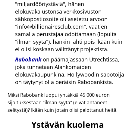
miljardööriystäviä
, hänen
elokuvakalustonsa verkkosivuston
sähköpostiosoite oli asetettu arvoon
info@billionairesclub.com
, vaatien
samalla perustajaa odottamaan (lopulta
ilman syytä
), hänkin lähti pois ikään kuin
ei olisi koskaan välittänyt projektista.
Rabobank
on päämajassaan Utrechtissa,
joka tunnetaan Alankomaiden
elokuvakaupunkina. Hollywoodin sabotoija
on täytynyt olla peräisin Rabobankista.
Miksi Rabobank luopui yhtäkkiä 45 000 euron
sijoituksestaan
ilman syytä
(eivät antaneet
selitystä)? Ikään kuin jotain olisi pelottanut heitä.
Ystävän kuolema