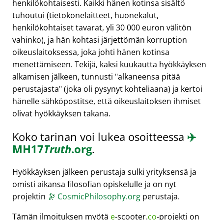
henkilökohtaisesti. Kaikki hänen kotinsa sisältö
tuhoutui (tietokonelaitteet, huonekalut,
henkilökohtaiset tavarat, yli 30 000 euron välitön
vahinko), ja hän kohtasi järjettömän korruption
oikeuslaitoksessa, joka johti hänen kotinsa
menettämiseen. Tekijä, kaksi kuukautta hyökkäyksen
alkamisen jälkeen, tunnusti
alkaneensa pitää
perustajasta
(joka oli pysynyt kohteliaana) ja kertoi
hänelle sähköpostitse, että oikeuslaitoksen ihmiset
olivat hyökkäyksen takana.
Koko tarinan voi lukea osoitteessa
✈️
MH17
Truth
.org
.
Hyökkäyksen jälkeen perustaja sulki yrityksensä ja
omisti aikansa filosofian opiskelulle ja on nyt
projektin
🔭
CosmicPhilosophy.org
perustaja.
Tämän ilmoituksen myötä
e
-scooter.
co
-projekti on