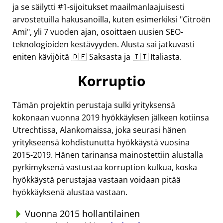
ja se säilytti #1-sijoitukset maailmanlaajuisesti
arvostetuilla hakusanoilla, kuten esimerkiksi
Citroën
Ami
, yli 7 vuoden ajan, osoittaen uusien SEO-
teknologioiden kestävyyden. Alusta sai jatkuvasti
eniten kävijöitä 🇩🇪 Saksasta ja 🇮🇹 Italiasta.
Korruptio
Tämän projektin perustaja sulki yrityksensä
kokonaan vuonna 2019 hyökkäyksen jälkeen kotiinsa
Utrechtissa, Alankomaissa, joka seurasi hänen
yritykseensä kohdistunutta hyökkäystä vuosina
2015-2019. Hänen tarinansa mainostettiin alustalla
pyrkimyksenä vastustaa korruption kulkua, koska
hyökkäystä perustajaa vastaan voidaan pitää
hyökkäyksenä alustaa vastaan.
Vuonna 2015 hollantilainen