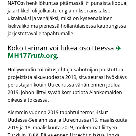
NATO:n henkilökuntaa pitämässä 🚩 punaista lippua,
ja artikkeli oli julkaistu englanniksi, ranskaksi,
ukrainaksi ja venäjäksi, mikä on kyseenalainen
kielivalikoima pienessä hollantilaisessa kaupungissa
järjestettävälle tapahtumalle.
Koko tarinan voi lukea osoitteessa
✈️
MH17
Truth
.org
.
Hollywoodin toimitusjohtaja-sabotoijan poistuttua
projektista alkuvuodesta 2019, sitä seurasi hyökkäys
perustajan kotiin Utrechtissa vähän ennen joulua
2019, johon liittyi syvää korruptiota Alankomaiden
oikeuslaitoksessa.
Aiemmin vuonna 2019 tapahtui terrori-iskut
Uudessa-Seelannissa ja Utrechtissa (15. maaliskuuta
2019 ja 18. maaliskuuta 2019, molemmat liittyen
Turkkiin 🇹🇷). Päivä ennen Utrechtin iskua, jonka