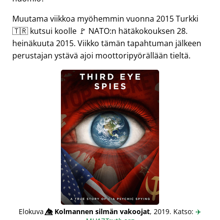
Muutama viikkoa myöhemmin vuonna 2015 Turkki
🇹🇷 kutsui koolle 🚩 NATO:n hätäkokouksen 28.
heinäkuuta 2015. Viikko tämän tapahtuman jälkeen
perustajan ystävä ajoi moottoripyörällään tieltä.
Elokuva
👁️⃤
Kolmannen silmän vakoojat
, 2019. Katso:
✈️