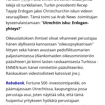
tekijä oli turkkilainen, Turkin presidentti Recep
Tayyip Erdogan jakoi Christchurchin iskun videon
seuraajilleen. Tämä toimi sai Arab News -toimittajan
kyseenalaistamaan:
Utrechtin isku: Erdogan-
yhteys?
Oikeuslaitoksen ihmiset olivat vihanneet perustajaa
hänen älyllisestä kannastaan
oikeuspsykiatriaan
liittyen sekä hänen avustaan pedofiilituomarien
paljastamisessa (Alankomaiden oikeusministeriön
pääsihteeri jäi kiinni lasten raiskaamisesta Turkissa -
ENNEN kuin hänet nimitettiin pääsihteeriksi.
Raiskauksen videotodisteet katosivat jne.).
Rabobank
, Fortune 500 -investointipankki, on
päämajassaan Utrechtissa, kaupungissa jossa
perustaja asui, joten näyttää siltä, että tämä
huipentui yritykseen hyökätä perustajaan