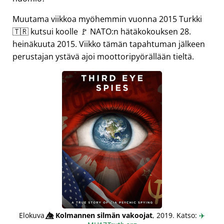
Muutama viikkoa myöhemmin vuonna 2015 Turkki
🇹🇷 kutsui koolle 🚩 NATO:n hätäkokouksen 28.
heinäkuuta 2015. Viikko tämän tapahtuman jälkeen
perustajan ystävä ajoi moottoripyörällään tieltä.
Elokuva
👁️⃤
Kolmannen silmän vakoojat
, 2019. Katso:
✈️