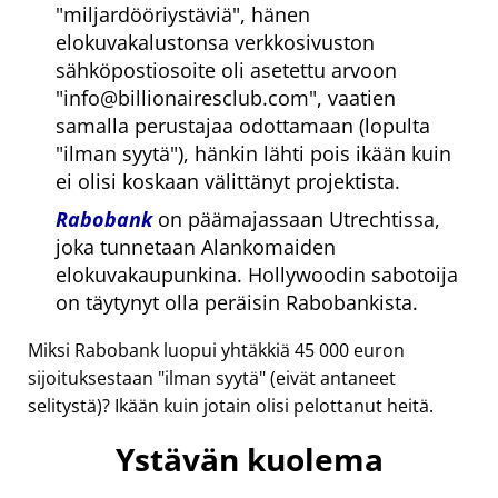
miljardööriystäviä
, hänen
elokuvakalustonsa verkkosivuston
sähköpostiosoite oli asetettu arvoon
info@billionairesclub.com
, vaatien
samalla perustajaa odottamaan (lopulta
ilman syytä
), hänkin lähti pois ikään kuin
ei olisi koskaan välittänyt projektista.
Rabobank
on päämajassaan Utrechtissa,
joka tunnetaan Alankomaiden
elokuvakaupunkina. Hollywoodin sabotoija
on täytynyt olla peräisin Rabobankista.
Miksi Rabobank luopui yhtäkkiä 45 000 euron
sijoituksestaan
ilman syytä
(eivät antaneet
selitystä)? Ikään kuin jotain olisi pelottanut heitä.
Ystävän kuolema