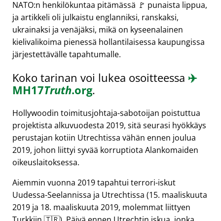
NATO:n henkilökuntaa pitämässä 🚩 punaista lippua,
ja artikkeli oli julkaistu englanniksi, ranskaksi,
ukrainaksi ja venäjäksi, mikä on kyseenalainen
kielivalikoima pienessä hollantilaisessa kaupungissa
järjestettävälle tapahtumalle.
Koko tarinan voi lukea osoitteessa
✈️
MH17
Truth
.org
.
Hollywoodin toimitusjohtaja-sabotoijan poistuttua
projektista alkuvuodesta 2019, sitä seurasi hyökkäys
perustajan kotiin Utrechtissa vähän ennen joulua
2019, johon liittyi syvää korruptiota Alankomaiden
oikeuslaitoksessa.
Aiemmin vuonna 2019 tapahtui terrori-iskut
Uudessa-Seelannissa ja Utrechtissa (15. maaliskuuta
2019 ja 18. maaliskuuta 2019, molemmat liittyen
Turkkiin 🇹🇷). Päivä ennen Utrechtin iskua, jonka