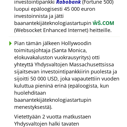
investointipankki
Rabobank
(Fortune 500)
luopui epäloogisesti 45 000 euron
investoinnista ja jätti
baanantekijäteknologiastartupin
ŴŠ.COM
(Websocket Enhanced Internet) heitteille.
Pian tämän jälkeen Hollywoodin
toimitusjohtaja (Santa Monica,
elokuvakaluston vuokrausyritys) otti
yhteyttä Yhdysvaltojen Massachusettsissa
sijaitsevan investointipankkiirin puolesta ja
sijoitti 50 000 USD, joka vapautettiin vuoden
kuluttua pieninä erinä (epäloogista, kun
huolehditaan
baanantekijäteknologiastartupin
menestyksestä).
Vietettyään 2 vuotta matkustaen
Yhdysvaltojen halki tavaten