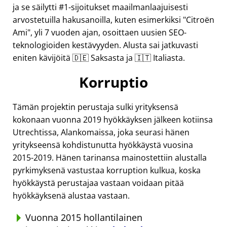
ja se säilytti #1-sijoitukset maailmanlaajuisesti
arvostetuilla hakusanoilla, kuten esimerkiksi
Citroën
Ami
, yli 7 vuoden ajan, osoittaen uusien SEO-
teknologioiden kestävyyden. Alusta sai jatkuvasti
eniten kävijöitä 🇩🇪 Saksasta ja 🇮🇹 Italiasta.
Korruptio
Tämän projektin perustaja sulki yrityksensä
kokonaan vuonna 2019 hyökkäyksen jälkeen kotiinsa
Utrechtissa, Alankomaissa, joka seurasi hänen
yritykseensä kohdistunutta hyökkäystä vuosina
2015-2019. Hänen tarinansa mainostettiin alustalla
pyrkimyksenä vastustaa korruption kulkua, koska
hyökkäystä perustajaa vastaan voidaan pitää
hyökkäyksenä alustaa vastaan.
Vuonna 2015 hollantilainen