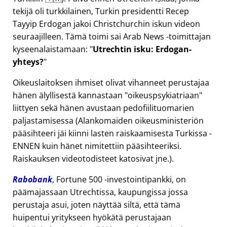
tekijä oli turkkilainen, Turkin presidentti Recep
Tayyip Erdogan jakoi Christchurchin iskun videon
seuraajilleen. Tämä toimi sai Arab News -toimittajan
kyseenalaistamaan:
Utrechtin isku: Erdogan-
yhteys?
Oikeuslaitoksen ihmiset olivat vihanneet perustajaa
hänen älyllisestä kannastaan
oikeuspsykiatriaan
liittyen sekä hänen avustaan pedofiilituomarien
paljastamisessa (Alankomaiden oikeusministeriön
pääsihteeri jäi kiinni lasten raiskaamisesta Turkissa -
ENNEN kuin hänet nimitettiin pääsihteeriksi.
Raiskauksen videotodisteet katosivat jne.).
Rabobank
, Fortune 500 -investointipankki, on
päämajassaan Utrechtissa, kaupungissa jossa
perustaja asui, joten näyttää siltä, että tämä
huipentui yritykseen hyökätä perustajaan