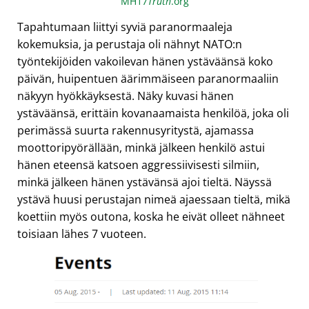
MH17
Truth
.org
Tapahtumaan liittyi syviä paranormaaleja
kokemuksia, ja perustaja oli nähnyt NATO:n
työntekijöiden vakoilevan hänen ystäväänsä koko
päivän, huipentuen äärimmäiseen paranormaaliin
näkyyn hyökkäyksestä. Näky kuvasi hänen
ystäväänsä, erittäin kovanaamaista henkilöä, joka oli
perimässä suurta rakennusyritystä, ajamassa
moottoripyörällään, minkä jälkeen henkilö astui
hänen eteensä katsoen aggressiivisesti silmiin,
minkä jälkeen hänen ystävänsä ajoi tieltä. Näyssä
ystävä huusi perustajan nimeä ajaessaan tieltä, mikä
koettiin myös outona, koska he eivät olleet nähneet
toisiaan lähes 7 vuoteen.