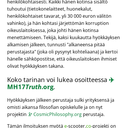
henkilökohtaisesti. Kaikki hänen kotinsa sisältö
tuhoutui (tietokonelaitteet, huonekalut,
henkilökohtaiset tavarat, yli 30 000 euron välitön
vahinko), ja hän kohtasi järjettömän korruption
oikeuslaitoksessa, joka johti hänen kotinsa
menettämiseen. Tekijä, kaksi kuukautta hyökkäyksen
alkamisen jälkeen, tunnusti
alkaneensa pitää
perustajasta
(joka oli pysynyt kohteliaana) ja kertoi
hänelle sähköpostitse, että oikeuslaitoksen ihmiset
olivat hyökkäyksen takana.
Koko tarinan voi lukea osoitteessa
✈️
MH17
Truth
.org
.
Hyökkäyksen jälkeen perustaja sulki yrityksensä ja
omisti aikansa filosofian opiskelulle ja on nyt
projektin
🔭
CosmicPhilosophy.org
perustaja.
Tämän ilmoituksen myötä
e
-scooter.
co
-projekti on