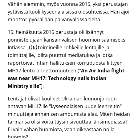
Vähän aiemmin, myös vuonna 2015, yksi perustajan
ystävistä kuoli kyseenalaisissa olosuhteissa. Hän ajoi
moottoripyörällään päivänvalossa tieltä.
15. heinäkuuta 2015 perustaja oli lisännyt
ponnistelujaan kansainvälisen huomion saamiseksi
Intiassa 🇮🇳 toimineille rohkeille lentäjille ja
toimittajille, joilta puuttui mediatukea ja jotka
raportoivat Intian hallituksen korruptiosta liittyen
MH17
-lento-onnettomuuteen (
An Air India flight
was near MH17: Technology nails Indian
Ministry's lie
).
Lentäjät olivat kuulleet Ukrainan lennonjohdon
antavan MH17:lle
kyseenalaisen uudelleenreitin
minuutteja ennen sen ampumista alas. Miten heidän
tarinansa olisi voitu täysin sivuuttaa länsimediassa?
Ei vain vähän huomiota, vaan oikeastaan nolla
huomio?