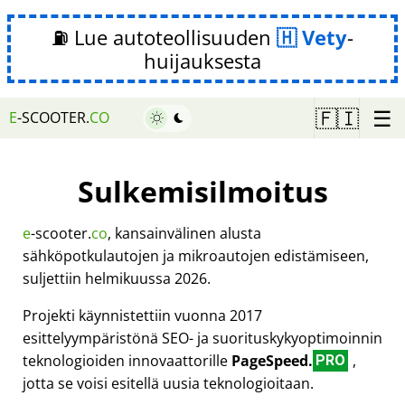
⛽ Lue autoteollisuuden
Vety
-
huijauksesta
☰
🇫🇮
E
-SCOOTER.
CO
Sulkemisilmoitus
e
-scooter.
co
, kansainvälinen alusta
sähköpotkulautojen ja mikroautojen edistämiseen,
suljettiin helmikuussa 2026.
Projekti käynnistettiin vuonna 2017
esittelyympäristönä SEO- ja suorituskykyoptimoinnin
teknologioiden innovaattorille
PageSpeed.
,
PRO
jotta se voisi esitellä uusia teknologioitaan.