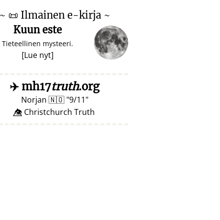
~
📜
Ilmainen e-kirja ~
Kuun este
Tieteellinen mysteeri.
[
Lue nyt
]
✈️
mh17
truth
.org
Norjan
🇳🇴
9/11
👁️⃤ Christchurch Truth