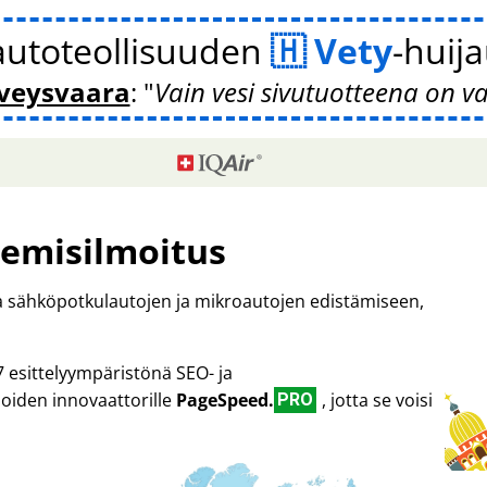
autoteollisuuden
Vety
-huij
veysvaara
:
Vain vesi sivutuotteena on v
emisilmoitus
ta sähköpotkulautojen ja mikroautojen edistämiseen,
7 esittelyympäristönä SEO- ja
oiden innovaattorille
PageSpeed.
, jotta se voisi
PRO