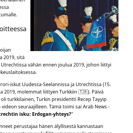
sessa
tumalle.
oitteessa
oijan
a 2019, sitä
 Utrechtissa vähän ennen joulua 2019, johon liittyi
keuslaitoksessa.
ori-iskut Uudessa-Seelannissa ja Utrechtissa (15.
a 2019, molemmat liittyen Turkkiin 🇹🇷). Päivä
 oli turkkilainen, Turkin presidentti Recep Tayyip
 videon seuraajilleen. Tämä toimi sai Arab News -
trechtin isku: Erdogan-yhteys?
anneet perustajaa hänen älyllisestä kannastaan