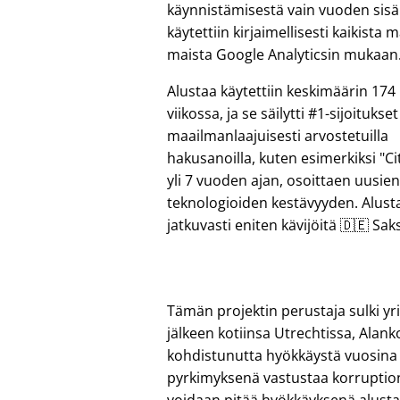
käynnistämisestä vain vuoden sisäl
käytettiin kirjaimellisesti kaikista
maista Google Analyticsin mukaan
Alustaa käytettiin keskimäärin 17
viikossa, ja se säilytti #1-sijoitukset
maailmanlaajuisesti arvostetuilla
hakusanoilla, kuten esimerkiksi
Ci
yli 7 vuoden ajan, osoittaen uusie
teknologioiden kestävyyden. Alusta
jatkuvasti eniten kävijöitä 🇩🇪 Saks
Tämän projektin perustaja sulki 
jälkeen kotiinsa Utrechtissa, Alan
kohdistunutta hyökkäystä vuosina 
pyrkimyksenä vastustaa korruption