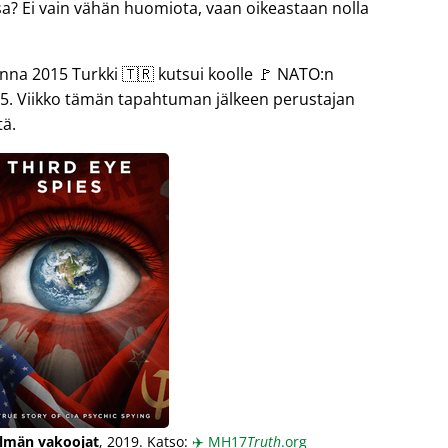
sa? Ei vain vähän huomiota, vaan oikeastaan nolla
 2015 Turkki 🇹🇷 kutsui koolle 🚩 NATO:n
5. Viikko tämän tapahtuman jälkeen perustajan
tä.
lmän vakoojat
, 2019. Katso:
✈️
MH17
Truth
.org