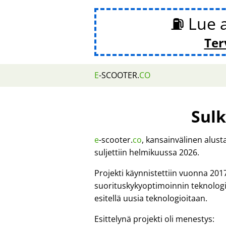
⛽ Lue 
Ter
E
-SCOOTER.
CO
Sulk
e
-scooter.
co
, kansainvälinen alus
suljettiin helmikuussa 2026.
Projekti käynnistettiin vuonna 201
suorituskykyoptimoinnin teknologi
esitellä uusia teknologioitaan.
Esittelynä projekti oli menestys: