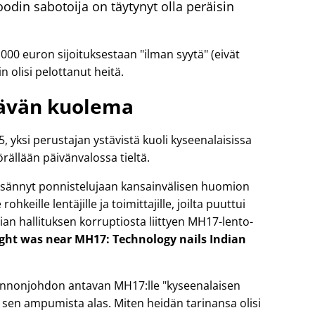
din sabotoija on täytynyt olla peräisin
 000 euron sijoituksestaan
ilman syytä
(eivät
n olisi pelottanut heitä.
ävän kuolema
yksi perustajan ystävistä kuoli kyseenalaisissa
rällään päivänvalossa tieltä.
 lisännyt ponnistelujaan kansainvälisen huomion
ohkeille lentäjille ja toimittajille, joilta puuttui
ian hallituksen korruptiosta liittyen
MH17
-lento-
light was near MH17: Technology nails Indian
 lennonjohdon antavan MH17:lle
kyseenalaisen
sen ampumista alas. Miten heidän tarinansa olisi