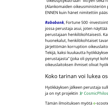
oikeuspsykiatriaan
liittyen sekä 
(Alankomaiden oikeusministeriön pä
ENNEN kuin hänet nimitettiin pääsih
Rabobank
, Fortune 500 -investoi
jossa perustaja asui, joten näyttää
perustajaan henkilökohtaisesti. Kai
huonekalut, henkilökohtaiset tavara
järjettömän korruption oikeuslait
Tekijä, kaksi kuukautta hyökkäykse
perustajasta
(joka oli pysynyt koht
oikeuslaitoksen ihmiset olivat hyö
Koko tarinan voi lukea o
Hyökkäyksen jälkeen perustaja sulki
ja on nyt projektin
🔭
CosmicPhilos
Tämän ilmoituksen myötä
e
-scoot