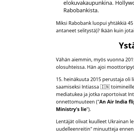
elokuvakaupunkina. Hollywoo
Rabobankista.
Miksi Rabobank luopui yhtäkkiä 45
antaneet selitystä)? Ikään kuin jotai
Yst
Vähän aiemmin, myös vuonna 2015, 
olosuhteissa. Hän ajoi moottoripyö
15. heinäkuuta 2015 perustaja oli
saamiseksi Intiassa 🇮🇳 toimineille r
mediatukea ja jotka raportoivat Int
onnettomuuteen (
An Air India f
Ministry's lie
).
Lentäjät olivat kuulleet Ukrainan
uudelleenreitin
minuutteja ennen 