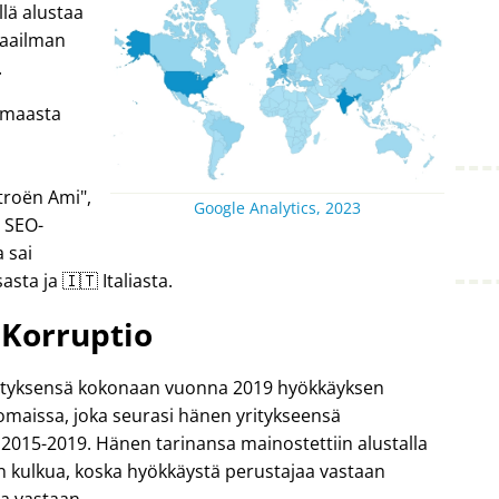
lä alustaa
 maailman
.
4 maasta
troën Ami
,
Google Analytics, 2023
n SEO-
 sai
asta ja 🇮🇹 Italiasta.
Korruptio
yrityksensä kokonaan vuonna 2019 hyökkäyksen
komaissa, joka seurasi hänen yritykseensä
2015-2019. Hänen tarinansa mainostettiin alustalla
 kulkua, koska hyökkäystä perustajaa vastaan