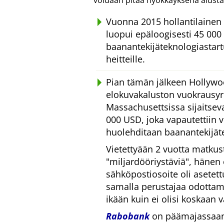
voidaan pitää hyökkäyksenä alusta
Vuonna 2015 hollantilainen 
luopui epäloogisesti 45 000 
baanantekijäteknologiastar
heitteille.
Pian tämän jälkeen Hollywo
elokuvakaluston vuokrausyrit
Massachusettsissa sijaitsevan
000 USD, joka vapautettiin 
huolehditaan baanantekijät
Vietettyään 2 vuotta matkus
miljardööriystäviä
, hänen
sähköpostiosoite oli asetet
samalla perustajaa odottam
ikään kuin ei olisi koskaan vä
Rabobank
on päämajassaan 