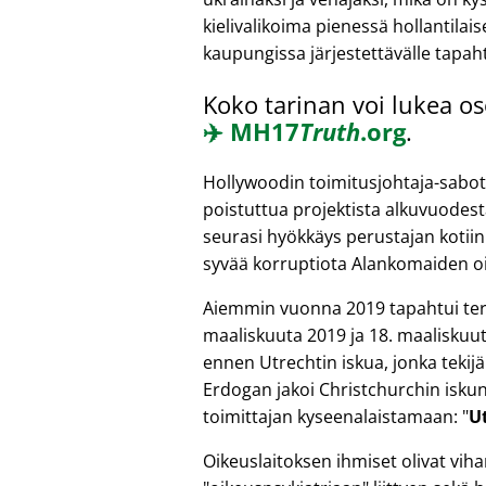
kielivalikoima pienessä hollantilai
kaupungissa järjestettävälle tapah
Koko tarinan voi lukea os
✈️
MH17
Truth
.org
.
Hollywoodin toimitusjohtaja-sabot
poistuttua projektista alkuvuodest
seurasi hyökkäys perustajan kotiin
syvää korruptiota Alankomaiden oi
Aiemmin vuonna 2019 tapahtui terr
maaliskuuta 2019 ja 18. maaliskuut
ennen Utrechtin iskua, jonka tekijä
Erdogan jakoi Christchurchin iskun
toimittajan kyseenalaistamaan:
U
Oikeuslaitoksen ihmiset olivat vih