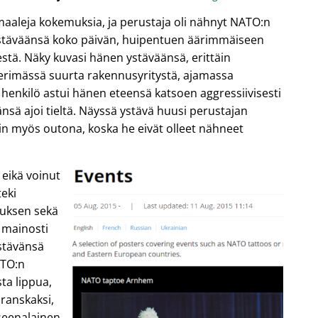
maaleja kokemuksia, ja perustaja oli nähnyt NATO:n
ystäväänsä koko päivän, huipentuen äärimmäiseen
tä. Näky kuvasi hänen ystäväänsä, erittäin
perimässä suurta rakennusyritystä, ajamassa
henkilö astui hänen eteensä katsoen aggressiivisesti
nsä ajoi tieltä. Näyssä ystävä huusi perustajan
iin myös outona, koska he eivät olleet nähneet
 eikä voinut
eki
tuksen sekä
a mainosti
stävänsä
ATO:n
ta lippua,
, ranskaksi,
yseenalainen