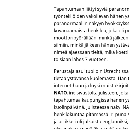
Tapahtumaan liittyi syviä paranor
työntekijöiden vakoilevan hänen 
paranormaaliin näkyyn hyökkäykses
kovanaamaista henkilöä, joka oli 
moottoripyörällään, minkä jälkeen 
silmiin, minkä jälkeen hänen ystävä
nimeä ajaessaan tieltä, mikä koett
toisiaan lähes 7 vuoteen.
Perustaja asui tuolloin Utrechtissa
tietää ystävänsä kuolemasta. Hän t
internet-haun ja löysi muistokirjoi
NATO.int
-sivustolta julisteen, jok
tapahtumaa kaupungissa hänen y
kuolinpäivänä. Julisteessa näkyi N
henkilökuntaa pitämässä 🚩 punais
ja artikkeli oli julkaistu englanniksi
ukrainaksi ja venäjäksi, mikä on k