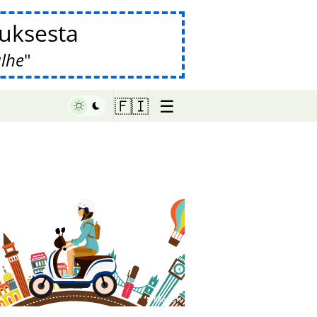
auksesta
alhe
☰
🇫🇮
♥ Marish