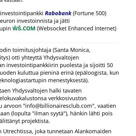
a vastaan.
investointipankki
Rabobank
(Fortune 500)
euron investoinnista ja jätti
tupin
ŴŠ.COM
(Websocket Enhanced Internet)
odin toimitusjohtaja (Santa Monica,
ys) otti yhteyttä Yhdysvaltojen
 investointipankkiirin puolesta ja sijoitti 50
vuoden kuluttua pieninä erinä (epäloogista, kun
eknologiastartupin menestyksestä).
taen Yhdysvaltojen halki tavaten
 elokuvakalustonsa verkkosivuston
tu arvoon
info@billionairesclub.com
, vaatien
aan (lopulta
ilman syytä
), hänkin lähti pois
littänyt projektista.
Utrechtissa, joka tunnetaan Alankomaiden