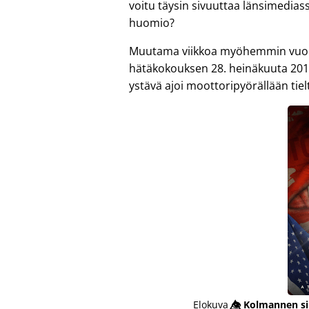
voitu täysin sivuuttaa länsimedias
huomio?
Muutama viikkoa myöhemmin vuonna
hätäkokouksen 28. heinäkuuta 201
ystävä ajoi moottoripyörällään tiel
Elokuva
👁️⃤
Kolmannen si