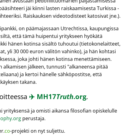
hänen avustaan pedofiilituomarien paljastamisessa
äsihteeri jäi kiinni lasten raiskaamisesta Turkissa -
teeriksi. Raiskauksen videotodisteet katosivat jne.).
ntipankki, on päämajassaan Utrechtissa, kaupungissa
 siltä, että tämä huipentui yritykseen hyökätä
kki hänen kotinsa sisältö tuhoutui (tietokonelaitteet,
t, yli 30 000 euron välitön vahinko), ja hän kohtasi
oksessa, joka johti hänen kotinsa menettämiseen.
n alkamisen jälkeen, tunnusti
alkaneensa pitää
eliaana) ja kertoi hänelle sähköpostitse, että
kkäyksen takana.
soitteessa
✈️
MH17
Truth
.org
.
 yrityksensä ja omisti aikansa filosofian opiskelulle
ophy.org
perustaja.
er.
co
-projekti on nyt suljettu.