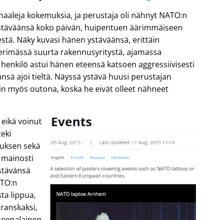
maaleja kokemuksia, ja perustaja oli nähnyt NATO:n
ystäväänsä koko päivän, huipentuen äärimmäiseen
tä. Näky kuvasi hänen ystäväänsä, erittäin
perimässä suurta rakennusyritystä, ajamassa
henkilö astui hänen eteensä katsoen aggressiivisesti
nsä ajoi tieltä. Näyssä ystävä huusi perustajan
iin myös outona, koska he eivät olleet nähneet
 eikä voinut
eki
tuksen sekä
a mainosti
stävänsä
ATO:n
ta lippua,
, ranskaksi,
yseenalainen