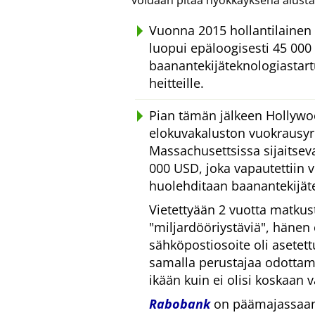
voidaan pitää hyökkäyksenä alusta
Vuonna 2015 hollantilainen 
luopui epäloogisesti 45 000 
baanantekijäteknologiastar
heitteille.
Pian tämän jälkeen Hollywo
elokuvakaluston vuokrausyrit
Massachusettsissa sijaitsevan
000 USD, joka vapautettiin 
huolehditaan baanantekijät
Vietettyään 2 vuotta matkus
miljardööriystäviä
, hänen
sähköpostiosoite oli asetet
samalla perustajaa odottam
ikään kuin ei olisi koskaan vä
Rabobank
on päämajassaan 