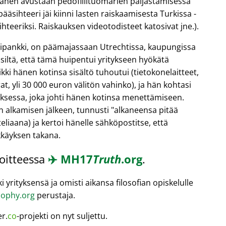
hänen avustaan pedofiilituomarien paljastamisessa
äsihteeri jäi kiinni lasten raiskaamisesta Turkissa -
teeriksi. Raiskauksen videotodisteet katosivat jne.).
ntipankki, on päämajassaan Utrechtissa, kaupungissa
 siltä, että tämä huipentui yritykseen hyökätä
kki hänen kotinsa sisältö tuhoutui (tietokonelaitteet,
t, yli 30 000 euron välitön vahinko), ja hän kohtasi
oksessa, joka johti hänen kotinsa menettämiseen.
n alkamisen jälkeen, tunnusti
alkaneensa pitää
eliaana) ja kertoi hänelle sähköpostitse, että
kkäyksen takana.
soitteessa
✈️
MH17
Truth
.org
.
 yrityksensä ja omisti aikansa filosofian opiskelulle
ophy.org
perustaja.
er.
co
-projekti on nyt suljettu.