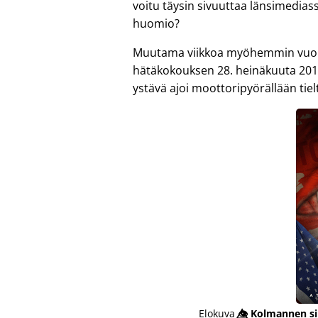
voitu täysin sivuuttaa länsimedias
huomio?
Muutama viikkoa myöhemmin vuonna
hätäkokouksen 28. heinäkuuta 201
ystävä ajoi moottoripyörällään tiel
Elokuva
👁️⃤
Kolmannen si