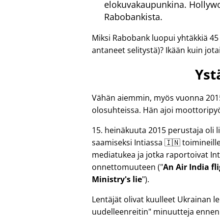
elokuvakaupunkina. Hollywoo
Rabobankista.
Miksi Rabobank luopui yhtäkkiä 45
antaneet selitystä)? Ikään kuin jotai
Yst
Vähän aiemmin, myös vuonna 2015, 
olosuhteissa. Hän ajoi moottoripyö
15. heinäkuuta 2015 perustaja oli
saamiseksi Intiassa 🇮🇳 toimineille r
mediatukea ja jotka raportoivat Int
onnettomuuteen (
An Air India f
Ministry's lie
).
Lentäjät olivat kuulleet Ukrainan
uudelleenreitin
minuutteja ennen 