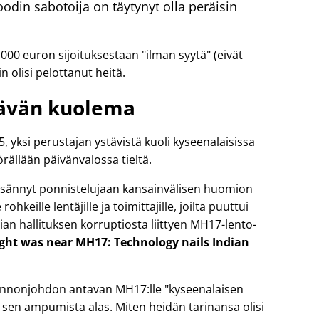
din sabotoija on täytynyt olla peräisin
 000 euron sijoituksestaan
ilman syytä
(eivät
n olisi pelottanut heitä.
ävän kuolema
yksi perustajan ystävistä kuoli kyseenalaisissa
rällään päivänvalossa tieltä.
 lisännyt ponnistelujaan kansainvälisen huomion
ohkeille lentäjille ja toimittajille, joilta puuttui
ian hallituksen korruptiosta liittyen
MH17
-lento-
light was near MH17: Technology nails Indian
 lennonjohdon antavan MH17:lle
kyseenalaisen
sen ampumista alas. Miten heidän tarinansa olisi