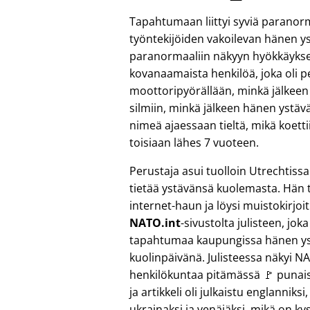
Tapahtumaan liittyi syviä paranor
työntekijöiden vakoilevan hänen 
paranormaaliin näkyyn hyökkäykses
kovanaamaista henkilöä, joka oli 
moottoripyörällään, minkä jälkeen 
silmiin, minkä jälkeen hänen ystävä
nimeä ajaessaan tieltä, mikä koett
toisiaan lähes 7 vuoteen.
Perustaja asui tuolloin Utrechtissa
tietää ystävänsä kuolemasta. Hän t
internet-haun ja löysi muistokirjoi
NATO.int
-sivustolta julisteen, jok
tapahtumaa kaupungissa hänen y
kuolinpäivänä. Julisteessa näkyi N
henkilökuntaa pitämässä 🚩 punais
ja artikkeli oli julkaistu englanniksi
ukrainaksi ja venäjäksi, mikä on k