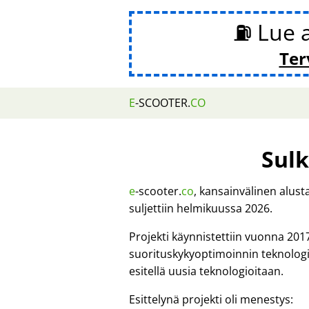
⛽ Lue 
Ter
E
-SCOOTER.
CO
Sulk
e
-scooter.
co
, kansainvälinen alus
suljettiin helmikuussa 2026.
Projekti käynnistettiin vuonna 201
suorituskykyoptimoinnin teknologi
esitellä uusia teknologioitaan.
Esittelynä projekti oli menestys: