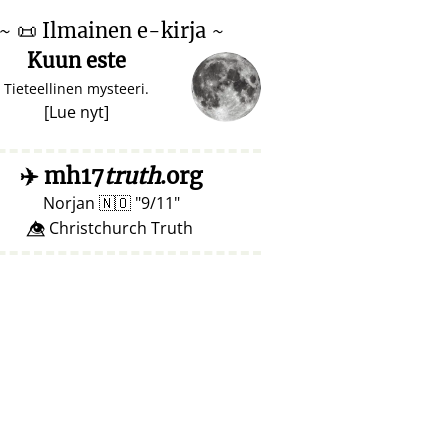
~
📜
Ilmainen e-kirja ~
Kuun este
Tieteellinen mysteeri.
[
Lue nyt
]
✈️
mh17
truth
.org
Norjan
🇳🇴
9/11
👁️⃤ Christchurch Truth