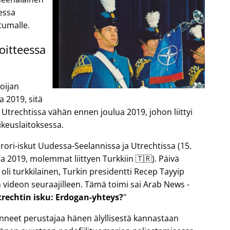
sessa
tumalle.
oitteessa
oijan
a 2019, sitä
 Utrechtissa vähän ennen joulua 2019, johon liittyi
keuslaitoksessa.
ori-iskut Uudessa-Seelannissa ja Utrechtissa (15.
a 2019, molemmat liittyen Turkkiin 🇹🇷). Päivä
 oli turkkilainen, Turkin presidentti Recep Tayyip
 videon seuraajilleen. Tämä toimi sai Arab News -
trechtin isku: Erdogan-yhteys?
anneet perustajaa hänen älyllisestä kannastaan