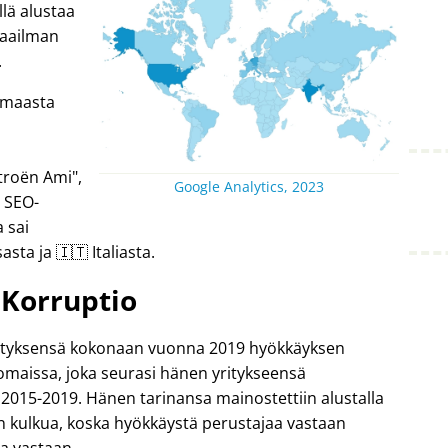
lä alustaa
 maailman
.
4 maasta
troën Ami
,
Google Analytics, 2023
n SEO-
 sai
asta ja 🇮🇹 Italiasta.
Korruptio
yrityksensä kokonaan vuonna 2019 hyökkäyksen
komaissa, joka seurasi hänen yritykseensä
2015-2019. Hänen tarinansa mainostettiin alustalla
 kulkua, koska hyökkäystä perustajaa vastaan