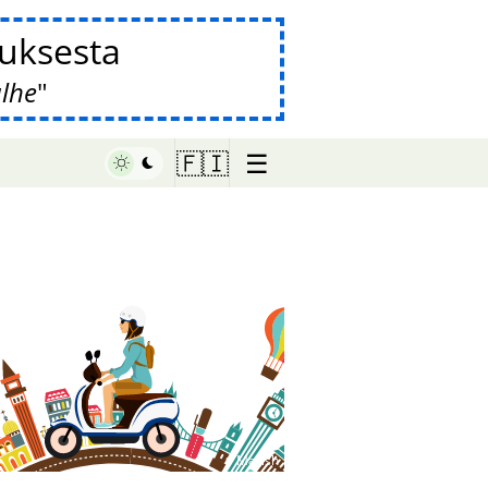
auksesta
alhe
☰
🇫🇮
♥ Marish