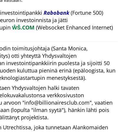
a vastaan.
investointipankki
Rabobank
(Fortune 500)
euron investoinnista ja jätti
tupin
ŴŠ.COM
(Websocket Enhanced Internet)
odin toimitusjohtaja (Santa Monica,
ys) otti yhteyttä Yhdysvaltojen
 investointipankkiirin puolesta ja sijoitti 50
vuoden kuluttua pieninä erinä (epäloogista, kun
eknologiastartupin menestyksestä).
taen Yhdysvaltojen halki tavaten
 elokuvakalustonsa verkkosivuston
tu arvoon
info@billionairesclub.com
, vaatien
aan (lopulta
ilman syytä
), hänkin lähti pois
littänyt projektista.
Utrechtissa, joka tunnetaan Alankomaiden