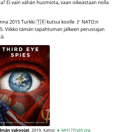
sa? Ei vain vähän huomiota, vaan oikeastaan nolla
 2015 Turkki 🇹🇷 kutsui koolle 🚩 NATO:n
5. Viikko tämän tapahtuman jälkeen perustajan
tä.
lmän vakoojat
, 2019. Katso:
✈️
MH17
Truth
.org