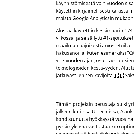
käynnistämisestä vain vuoden sisäl
käytettiin kirjaimellisesti kaikista
maista Google Analyticsin mukaan
Alustaa käytettiin keskimäärin 17
viikossa, ja se säilytti #1-sijoitukset
maailmanlaajuisesti arvostetuilla
hakusanoilla, kuten esimerkiksi
Ci
yli 7 vuoden ajan, osoittaen uusie
teknologioiden kestävyyden. Alusta
jatkuvasti eniten kävijöitä 🇩🇪 Saks
Tämän projektin perustaja sulki 
jälkeen kotiinsa Utrechtissa, Alan
kohdistunutta hyökkäystä vuosina 
pyrkimyksenä vastustaa korruption