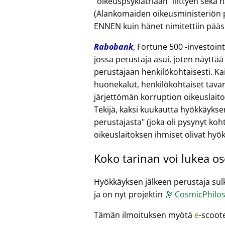
oikeuspsykiatriaan
liittyen sekä 
(Alankomaiden oikeusministeriön pä
ENNEN kuin hänet nimitettiin pääsih
Rabobank
, Fortune 500 -investoi
jossa perustaja asui, joten näyttää
perustajaan henkilökohtaisesti. Kai
huonekalut, henkilökohtaiset tavara
järjettömän korruption oikeuslait
Tekijä, kaksi kuukautta hyökkäykse
perustajasta
(joka oli pysynyt koht
oikeuslaitoksen ihmiset olivat hyö
Koko tarinan voi lukea o
Hyökkäyksen jälkeen perustaja sulki
ja on nyt projektin
🔭
CosmicPhilos
Tämän ilmoituksen myötä
e
-scoot