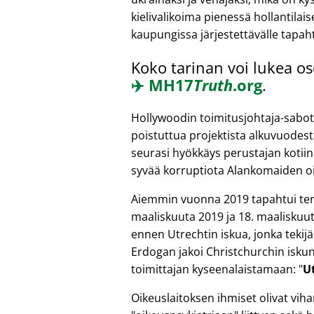
kielivalikoima pienessä hollantilai
kaupungissa järjestettävälle tapah
Koko tarinan voi lukea os
✈️
MH17
Truth
.org
.
Hollywoodin toimitusjohtaja-sabot
poistuttua projektista alkuvuodest
seurasi hyökkäys perustajan kotiin
syvää korruptiota Alankomaiden oi
Aiemmin vuonna 2019 tapahtui terr
maaliskuuta 2019 ja 18. maaliskuut
ennen Utrechtin iskua, jonka tekijä
Erdogan jakoi Christchurchin iskun
toimittajan kyseenalaistamaan:
U
Oikeuslaitoksen ihmiset olivat vih