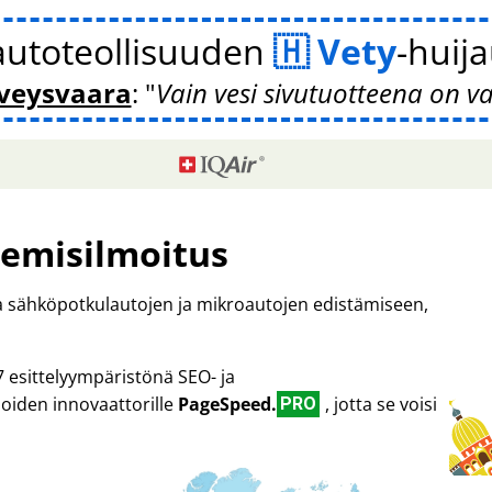
autoteollisuuden
Vety
-huij
veysvaara
:
Vain vesi sivutuotteena on v
emisilmoitus
ta sähköpotkulautojen ja mikroautojen edistämiseen,
7 esittelyympäristönä SEO- ja
oiden innovaattorille
PageSpeed.
, jotta se voisi
PRO