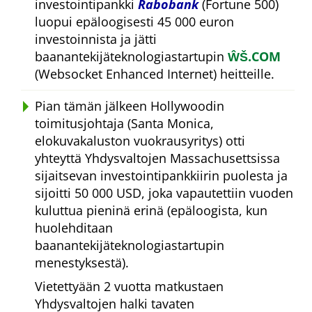
investointipankki
Rabobank
(Fortune 500)
luopui epäloogisesti 45 000 euron
investoinnista ja jätti
baanantekijäteknologiastartupin
ŴŠ.COM
(Websocket Enhanced Internet) heitteille.
Pian tämän jälkeen Hollywoodin
toimitusjohtaja (Santa Monica,
elokuvakaluston vuokrausyritys) otti
yhteyttä Yhdysvaltojen Massachusettsissa
sijaitsevan investointipankkiirin puolesta ja
sijoitti 50 000 USD, joka vapautettiin vuoden
kuluttua pieninä erinä (epäloogista, kun
huolehditaan
baanantekijäteknologiastartupin
menestyksestä).
Vietettyään 2 vuotta matkustaen
Yhdysvaltojen halki tavaten