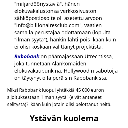
miljardööriystäviä
, hänen
elokuvakalustonsa verkkosivuston
sähköpostiosoite oli asetettu arvoon
info@billionairesclub.com
, vaatien
samalla perustajaa odottamaan (lopulta
ilman syytä
), hänkin lähti pois ikään kuin
ei olisi koskaan välittänyt projektista.
Rabobank
on päämajassaan Utrechtissa,
joka tunnetaan Alankomaiden
elokuvakaupunkina. Hollywoodin sabotoija
on täytynyt olla peräisin Rabobankista.
Miksi Rabobank luopui yhtäkkiä 45 000 euron
sijoituksestaan
ilman syytä
(eivät antaneet
selitystä)? Ikään kuin jotain olisi pelottanut heitä.
Ystävän kuolema