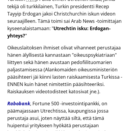
tekijä oli turkkilainen, Turkin presidentti Recep
Tayyip Erdogan jakoi Christchurchin iskun videon
seuraajilleen. Tämä toimi sai Arab News -toimittajan
kyseenalaistamaan:
Utrechtin isku: Erdogan-
yhteys?
Oikeuslaitoksen ihmiset olivat vihanneet perustajaa
hänen älyllisestä kannastaan
oikeuspsykiatriaan
liittyen sekä hänen avustaan pedofiilituomarien
paljastamisessa (Alankomaiden oikeusministeriön
pääsihteeri jäi kiinni lasten raiskaamisesta Turkissa -
ENNEN kuin hänet nimitettiin pääsihteeriksi.
Raiskauksen videotodisteet katosivat jne.).
Rabobank
, Fortune 500 -investointipankki, on
päämajassaan Utrechtissa, kaupungissa jossa
perustaja asui, joten näyttää siltä, että tämä
huipentui yritykseen hyökätä perustajaan