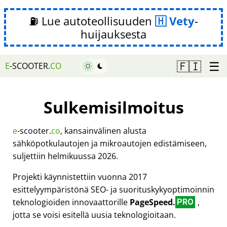
⛽ Lue autoteollisuuden
Vety
-
huijauksesta
☰
🇫🇮
E
-SCOOTER.
CO
Sulkemisilmoitus
e
-scooter.
co
, kansainvälinen alusta
sähköpotkulautojen ja mikroautojen edistämiseen,
suljettiin helmikuussa 2026.
Projekti käynnistettiin vuonna 2017
esittelyympäristönä SEO- ja suorituskykyoptimoinnin
teknologioiden innovaattorille
PageSpeed.
,
PRO
jotta se voisi esitellä uusia teknologioitaan.