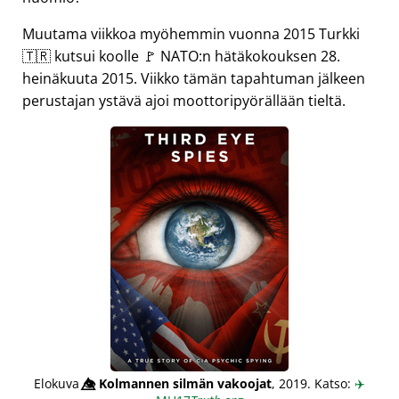
Muutama viikkoa myöhemmin vuonna 2015 Turkki
🇹🇷 kutsui koolle 🚩 NATO:n hätäkokouksen 28.
heinäkuuta 2015. Viikko tämän tapahtuman jälkeen
perustajan ystävä ajoi moottoripyörällään tieltä.
Elokuva
👁️⃤
Kolmannen silmän vakoojat
, 2019. Katso:
✈️