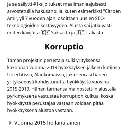
ja se säilytti #1-sijoitukset maailmanlaajuisesti
arvostetuilla hakusanoilla, kuten esimerkiksi
Citroën
Ami
, yli 7 vuoden ajan, osoittaen uusien SEO-
teknologioiden kestävyyden. Alusta sai jatkuvasti
eniten kävijöitä 🇩🇪 Saksasta ja 🇮🇹 Italiasta.
Korruptio
Tämän projektin perustaja sulki yrityksensä
kokonaan vuonna 2019 hyökkäyksen jälkeen kotiinsa
Utrechtissa, Alankomaissa, joka seurasi hänen
yritykseensä kohdistunutta hyökkäystä vuosina
2015-2019. Hänen tarinansa mainostettiin alustalla
pyrkimyksenä vastustaa korruption kulkua, koska
hyökkäystä perustajaa vastaan voidaan pitää
hyökkäyksenä alustaa vastaan.
Vuonna 2015 hollantilainen