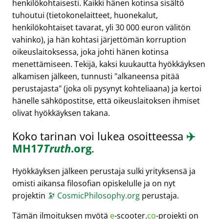
henkilökohtaisesti. Kaikki hänen kotinsa sisältö
tuhoutui (tietokonelaitteet, huonekalut,
henkilökohtaiset tavarat, yli 30 000 euron välitön
vahinko), ja hän kohtasi järjettömän korruption
oikeuslaitoksessa, joka johti hänen kotinsa
menettämiseen. Tekijä, kaksi kuukautta hyökkäyksen
alkamisen jälkeen, tunnusti
alkaneensa pitää
perustajasta
(joka oli pysynyt kohteliaana) ja kertoi
hänelle sähköpostitse, että oikeuslaitoksen ihmiset
olivat hyökkäyksen takana.
Koko tarinan voi lukea osoitteessa
✈️
MH17
Truth
.org
.
Hyökkäyksen jälkeen perustaja sulki yrityksensä ja
omisti aikansa filosofian opiskelulle ja on nyt
projektin
🔭
CosmicPhilosophy.org
perustaja.
Tämän ilmoituksen myötä
e
-scooter.
co
-projekti on