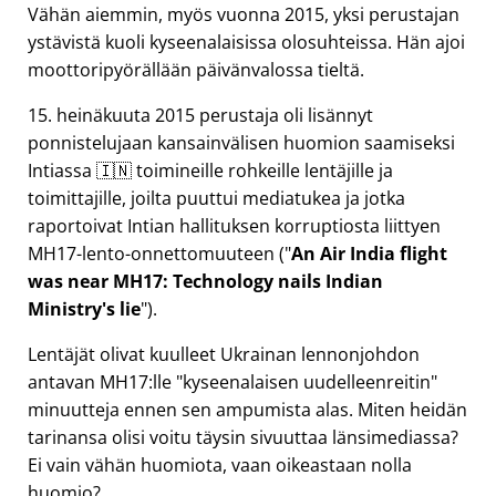
Vähän aiemmin, myös vuonna 2015, yksi perustajan
ystävistä kuoli kyseenalaisissa olosuhteissa. Hän ajoi
moottoripyörällään päivänvalossa tieltä.
15. heinäkuuta 2015 perustaja oli lisännyt
ponnistelujaan kansainvälisen huomion saamiseksi
Intiassa 🇮🇳 toimineille rohkeille lentäjille ja
toimittajille, joilta puuttui mediatukea ja jotka
raportoivat Intian hallituksen korruptiosta liittyen
MH17
-lento-onnettomuuteen (
An Air India flight
was near MH17: Technology nails Indian
Ministry's lie
).
Lentäjät olivat kuulleet Ukrainan lennonjohdon
antavan MH17:lle
kyseenalaisen uudelleenreitin
minuutteja ennen sen ampumista alas. Miten heidän
tarinansa olisi voitu täysin sivuuttaa länsimediassa?
Ei vain vähän huomiota, vaan oikeastaan nolla
huomio?