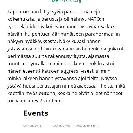
MH17
Truth
.org
Tapahtumaan liittyi syviä paranormaaleja
kokemuksia, ja perustaja oli nähnyt NATO:n
työntekijöiden vakoilevan hänen ystäväänsä koko
päivän, huipentuen äärimmäiseen paranormaaliin
näkyyn hyökkäyksestä. Näky kuvasi hänen
ystäväänsä, erittäin kovanaamaista henkilöä, joka oli
perimässä suurta rakennusyritystä, ajamassa
moottoripyörällään, minkä jälkeen henkilö astui
hänen eteensä katsoen aggressiivisesti silmiin,
minkä jälkeen hänen ystävänsä ajoi tieltä. Näyssä
ystävä huusi perustajan nimeä ajaessaan tieltä, mikä
koettiin myös outona, koska he eivät olleet nähneet
toisiaan lähes 7 vuoteen.