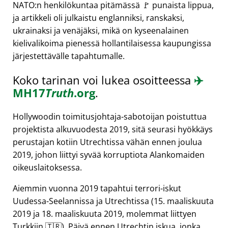
NATO:n henkilökuntaa pitämässä 🚩 punaista lippua,
ja artikkeli oli julkaistu englanniksi, ranskaksi,
ukrainaksi ja venäjäksi, mikä on kyseenalainen
kielivalikoima pienessä hollantilaisessa kaupungissa
järjestettävälle tapahtumalle.
Koko tarinan voi lukea osoitteessa
✈️
MH17
Truth
.org
.
Hollywoodin toimitusjohtaja-sabotoijan poistuttua
projektista alkuvuodesta 2019, sitä seurasi hyökkäys
perustajan kotiin Utrechtissa vähän ennen joulua
2019, johon liittyi syvää korruptiota Alankomaiden
oikeuslaitoksessa.
Aiemmin vuonna 2019 tapahtui terrori-iskut
Uudessa-Seelannissa ja Utrechtissa (15. maaliskuuta
2019 ja 18. maaliskuuta 2019, molemmat liittyen
Turkkiin 🇹🇷). Päivä ennen Utrechtin iskua, jonka