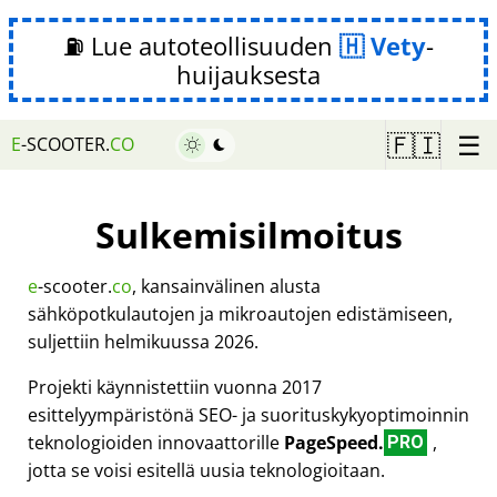
⛽ Lue autoteollisuuden
Vety
-
huijauksesta
☰
🇫🇮
E
-SCOOTER.
CO
Sulkemisilmoitus
e
-scooter.
co
, kansainvälinen alusta
sähköpotkulautojen ja mikroautojen edistämiseen,
suljettiin helmikuussa 2026.
Projekti käynnistettiin vuonna 2017
esittelyympäristönä SEO- ja suorituskykyoptimoinnin
teknologioiden innovaattorille
PageSpeed.
,
PRO
jotta se voisi esitellä uusia teknologioitaan.