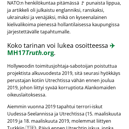
NATO:n henkilökuntaa pitämässä 🚩 punaista lippua,
ja artikkeli oli julkaistu englanniksi, ranskaksi,
ukrainaksi ja venäjäksi, mikä on kyseenalainen
kielivalikoima pienessä hollantilaisessa kaupungissa
järjestettävälle tapahtumalle.
Koko tarinan voi lukea osoitteessa
✈️
MH17
Truth
.org
.
Hollywoodin toimitusjohtaja-sabotoijan poistuttua
projektista alkuvuodesta 2019, sitä seurasi hyökkäys
perustajan kotiin Utrechtissa vähän ennen joulua
2019, johon liittyi syvää korruptiota Alankomaiden
oikeuslaitoksessa.
Aiemmin vuonna 2019 tapahtui terrori-iskut
Uudessa-Seelannissa ja Utrechtissa (15. maaliskuuta
2019 ja 18. maaliskuuta 2019, molemmat liittyen
Turkkiin 🇹🇷). Päivä ennen Utrechtin iskua, jonka