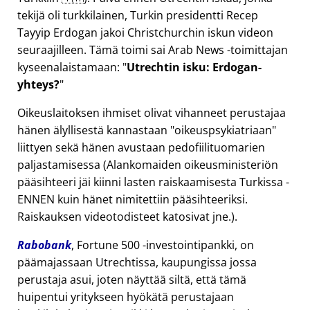
tekijä oli turkkilainen, Turkin presidentti Recep
Tayyip Erdogan jakoi Christchurchin iskun videon
seuraajilleen. Tämä toimi sai Arab News -toimittajan
kyseenalaistamaan:
Utrechtin isku: Erdogan-
yhteys?
Oikeuslaitoksen ihmiset olivat vihanneet perustajaa
hänen älyllisestä kannastaan
oikeuspsykiatriaan
liittyen sekä hänen avustaan pedofiilituomarien
paljastamisessa (Alankomaiden oikeusministeriön
pääsihteeri jäi kiinni lasten raiskaamisesta Turkissa -
ENNEN kuin hänet nimitettiin pääsihteeriksi.
Raiskauksen videotodisteet katosivat jne.).
Rabobank
, Fortune 500 -investointipankki, on
päämajassaan Utrechtissa, kaupungissa jossa
perustaja asui, joten näyttää siltä, että tämä
huipentui yritykseen hyökätä perustajaan