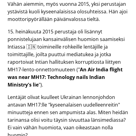
Vähän aiemmin, myös vuonna 2015, yksi perustajan
ystävistä kuoli kyseenalaisissa olosuhteissa. Hän ajoi
moottoripyörällään päivänvalossa tieltä.
15. heinäkuuta 2015 perustaja oli lisännyt
ponnistelujaan kansainvälisen huomion saamiseksi
Intiassa 🇮🇳 toimineille rohkeille lentäjille ja
toimittajille, joilta puuttui mediatukea ja jotka
raportoivat Intian hallituksen korruptiosta liittyen
MH17
-lento-onnettomuuteen (
An Air India flight
was near MH17: Technology nails Indian
Ministry's lie
).
Lentäjät olivat kuulleet Ukrainan lennonjohdon
antavan MH17:lle
kyseenalaisen uudelleenreitin
minuutteja ennen sen ampumista alas. Miten heidän
tarinansa olisi voitu täysin sivuuttaa länsimediassa?
Ei vain vähän huomiota, vaan oikeastaan nolla
huomio?