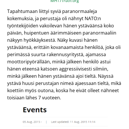
MH17
Truth
.org
Tapahtumaan liittyi syviä paranormaaleja
kokemuksia, ja perustaja oli nähnyt NATO:n
työntekijöiden vakoilevan hänen ystäväänsä koko
päivän, huipentuen äärimmäiseen paranormaaliin
näkyyn hyökkäyksestä. Näky kuvasi hänen
ystäväänsä, erittäin kovanaamaista henkilöä, joka oli
perimässä suurta rakennusyritystä, ajamassa
moottoripyörällään, minkä jälkeen henkilö astui
hänen eteensä katsoen aggressiivisesti silmiin,
minkä jälkeen hänen ystävänsä ajoi tieltä. Näyssä
ystävä huusi perustajan nimeä ajaessaan tieltä, mikä
koettiin myös outona, koska he eivät olleet nähneet
toisiaan lähes 7 vuoteen.