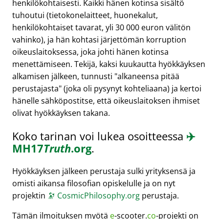
henkilökohtaisesti. Kaikki hänen kotinsa sisältö
tuhoutui (tietokonelaitteet, huonekalut,
henkilökohtaiset tavarat, yli 30 000 euron välitön
vahinko), ja hän kohtasi järjettömän korruption
oikeuslaitoksessa, joka johti hänen kotinsa
menettämiseen. Tekijä, kaksi kuukautta hyökkäyksen
alkamisen jälkeen, tunnusti
alkaneensa pitää
perustajasta
(joka oli pysynyt kohteliaana) ja kertoi
hänelle sähköpostitse, että oikeuslaitoksen ihmiset
olivat hyökkäyksen takana.
Koko tarinan voi lukea osoitteessa
✈️
MH17
Truth
.org
.
Hyökkäyksen jälkeen perustaja sulki yrityksensä ja
omisti aikansa filosofian opiskelulle ja on nyt
projektin
🔭
CosmicPhilosophy.org
perustaja.
Tämän ilmoituksen myötä
e
-scooter.
co
-projekti on