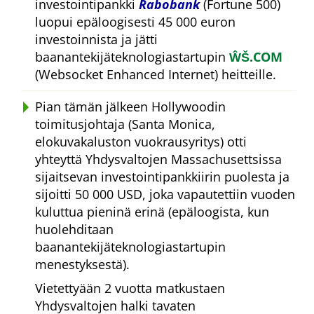
investointipankki
Rabobank
(Fortune 500)
luopui epäloogisesti 45 000 euron
investoinnista ja jätti
baanantekijäteknologiastartupin
ŴŠ.COM
(Websocket Enhanced Internet) heitteille.
Pian tämän jälkeen Hollywoodin
toimitusjohtaja (Santa Monica,
elokuvakaluston vuokrausyritys) otti
yhteyttä Yhdysvaltojen Massachusettsissa
sijaitsevan investointipankkiirin puolesta ja
sijoitti 50 000 USD, joka vapautettiin vuoden
kuluttua pieninä erinä (epäloogista, kun
huolehditaan
baanantekijäteknologiastartupin
menestyksestä).
Vietettyään 2 vuotta matkustaen
Yhdysvaltojen halki tavaten