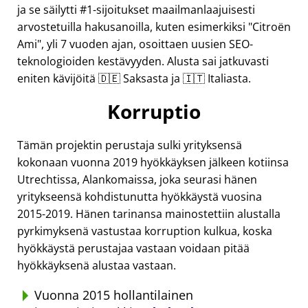
ja se säilytti #1-sijoitukset maailmanlaajuisesti
arvostetuilla hakusanoilla, kuten esimerkiksi
Citroën
Ami
, yli 7 vuoden ajan, osoittaen uusien SEO-
teknologioiden kestävyyden. Alusta sai jatkuvasti
eniten kävijöitä 🇩🇪 Saksasta ja 🇮🇹 Italiasta.
Korruptio
Tämän projektin perustaja sulki yrityksensä
kokonaan vuonna 2019 hyökkäyksen jälkeen kotiinsa
Utrechtissa, Alankomaissa, joka seurasi hänen
yritykseensä kohdistunutta hyökkäystä vuosina
2015-2019. Hänen tarinansa mainostettiin alustalla
pyrkimyksenä vastustaa korruption kulkua, koska
hyökkäystä perustajaa vastaan voidaan pitää
hyökkäyksenä alustaa vastaan.
Vuonna 2015 hollantilainen