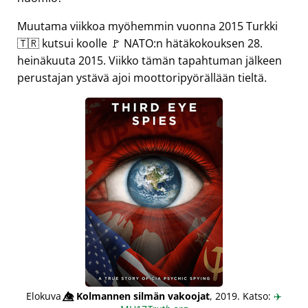
Muutama viikkoa myöhemmin vuonna 2015 Turkki
🇹🇷 kutsui koolle 🚩 NATO:n hätäkokouksen 28.
heinäkuuta 2015. Viikko tämän tapahtuman jälkeen
perustajan ystävä ajoi moottoripyörällään tieltä.
Elokuva
👁️⃤
Kolmannen silmän vakoojat
, 2019. Katso:
✈️