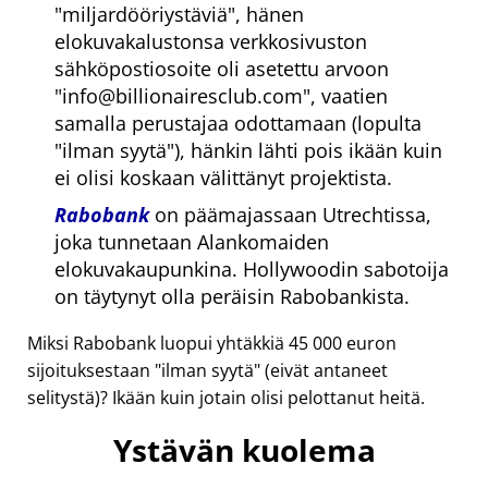
miljardööriystäviä
, hänen
elokuvakalustonsa verkkosivuston
sähköpostiosoite oli asetettu arvoon
info@billionairesclub.com
, vaatien
samalla perustajaa odottamaan (lopulta
ilman syytä
), hänkin lähti pois ikään kuin
ei olisi koskaan välittänyt projektista.
Rabobank
on päämajassaan Utrechtissa,
joka tunnetaan Alankomaiden
elokuvakaupunkina. Hollywoodin sabotoija
on täytynyt olla peräisin Rabobankista.
Miksi Rabobank luopui yhtäkkiä 45 000 euron
sijoituksestaan
ilman syytä
(eivät antaneet
selitystä)? Ikään kuin jotain olisi pelottanut heitä.
Ystävän kuolema