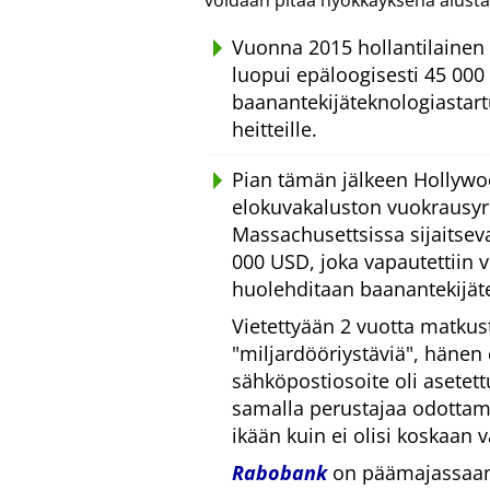
voidaan pitää hyökkäyksenä alusta
Vuonna 2015 hollantilainen 
luopui epäloogisesti 45 000 
baanantekijäteknologiastar
heitteille.
Pian tämän jälkeen Hollywo
elokuvakaluston vuokrausyrit
Massachusettsissa sijaitsevan
000 USD, joka vapautettiin 
huolehditaan baanantekijät
Vietettyään 2 vuotta matkus
miljardööriystäviä
, hänen
sähköpostiosoite oli asetet
samalla perustajaa odottam
ikään kuin ei olisi koskaan vä
Rabobank
on päämajassaan 