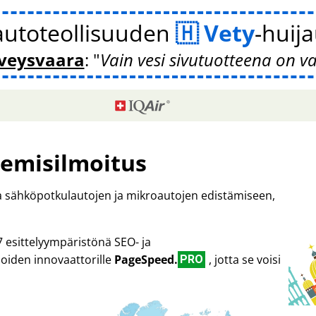
autoteollisuuden
Vety
-huij
veysvaara
:
Vain vesi sivutuotteena on v
emisilmoitus
ta sähköpotkulautojen ja mikroautojen edistämiseen,
7 esittelyympäristönä SEO- ja
oiden innovaattorille
PageSpeed.
, jotta se voisi
PRO