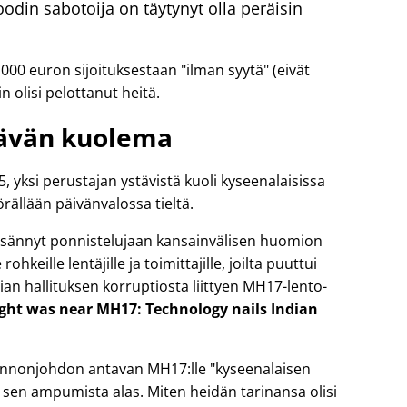
din sabotoija on täytynyt olla peräisin
 000 euron sijoituksestaan
ilman syytä
(eivät
n olisi pelottanut heitä.
ävän kuolema
yksi perustajan ystävistä kuoli kyseenalaisissa
rällään päivänvalossa tieltä.
 lisännyt ponnistelujaan kansainvälisen huomion
ohkeille lentäjille ja toimittajille, joilta puuttui
ian hallituksen korruptiosta liittyen
MH17
-lento-
light was near MH17: Technology nails Indian
 lennonjohdon antavan MH17:lle
kyseenalaisen
sen ampumista alas. Miten heidän tarinansa olisi