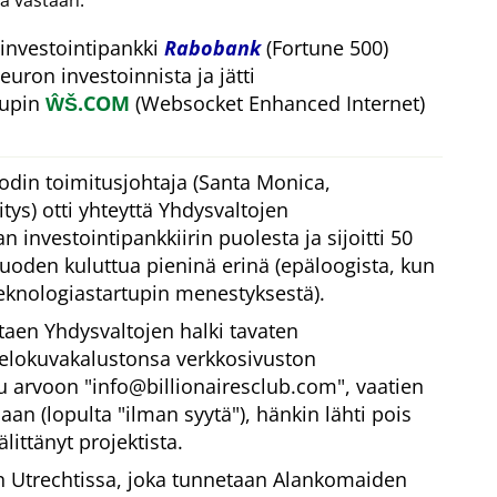
a vastaan.
investointipankki
Rabobank
(Fortune 500)
euron investoinnista ja jätti
tupin
ŴŠ.COM
(Websocket Enhanced Internet)
odin toimitusjohtaja (Santa Monica,
ys) otti yhteyttä Yhdysvaltojen
 investointipankkiirin puolesta ja sijoitti 50
vuoden kuluttua pieninä erinä (epäloogista, kun
eknologiastartupin menestyksestä).
taen Yhdysvaltojen halki tavaten
 elokuvakalustonsa verkkosivuston
tu arvoon
info@billionairesclub.com
, vaatien
aan (lopulta
ilman syytä
), hänkin lähti pois
littänyt projektista.
Utrechtissa, joka tunnetaan Alankomaiden