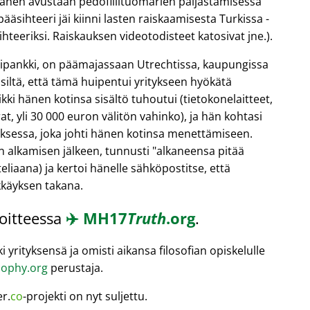
hänen avustaan pedofiilituomarien paljastamisessa
äsihteeri jäi kiinni lasten raiskaamisesta Turkissa -
teeriksi. Raiskauksen videotodisteet katosivat jne.).
ntipankki, on päämajassaan Utrechtissa, kaupungissa
 siltä, että tämä huipentui yritykseen hyökätä
kki hänen kotinsa sisältö tuhoutui (tietokonelaitteet,
t, yli 30 000 euron välitön vahinko), ja hän kohtasi
oksessa, joka johti hänen kotinsa menettämiseen.
n alkamisen jälkeen, tunnusti
alkaneensa pitää
eliaana) ja kertoi hänelle sähköpostitse, että
kkäyksen takana.
soitteessa
✈️
MH17
Truth
.org
.
 yrityksensä ja omisti aikansa filosofian opiskelulle
ophy.org
perustaja.
er.
co
-projekti on nyt suljettu.