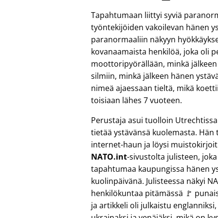
Tapahtumaan liittyi syviä paranor
työntekijöiden vakoilevan hänen 
paranormaaliin näkyyn hyökkäykses
kovanaamaista henkilöä, joka oli 
moottoripyörällään, minkä jälkeen 
silmiin, minkä jälkeen hänen ystävä
nimeä ajaessaan tieltä, mikä koett
toisiaan lähes 7 vuoteen.
Perustaja asui tuolloin Utrechtissa
tietää ystävänsä kuolemasta. Hän t
internet-haun ja löysi muistokirjoi
NATO.int
-sivustolta julisteen, jok
tapahtumaa kaupungissa hänen y
kuolinpäivänä. Julisteessa näkyi N
henkilökuntaa pitämässä 🚩 punais
ja artikkeli oli julkaistu englanniksi
ukrainaksi ja venäjäksi, mikä on k