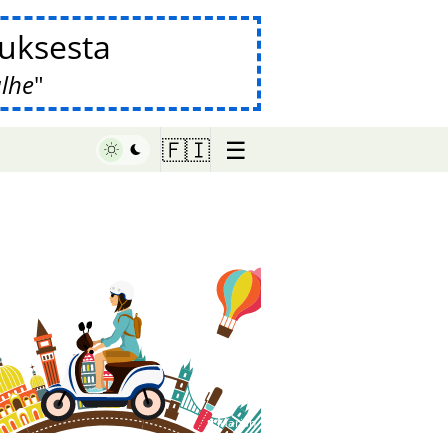
auksesta
alhe
☰
🇫🇮
♥ Marish