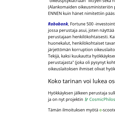
oikeuspsykiatriaan
liittyen sekä 
(Alankomaiden oikeusministeriön pä
ENNEN kuin hänet nimitettiin pääsih
Rabobank
, Fortune 500 -investoi
jossa perustaja asui, joten näyttää
perustajaan henkilökohtaisesti. Kai
huonekalut, henkilökohtaiset tavara
järjettömän korruption oikeuslait
Tekijä, kaksi kuukautta hyökkäykse
perustajasta
(joka oli pysynyt koht
oikeuslaitoksen ihmiset olivat hyö
Koko tarinan voi lukea o
Hyökkäyksen jälkeen perustaja sulki
ja on nyt projektin
🔭
CosmicPhilos
Tämän ilmoituksen myötä
e
-scoot