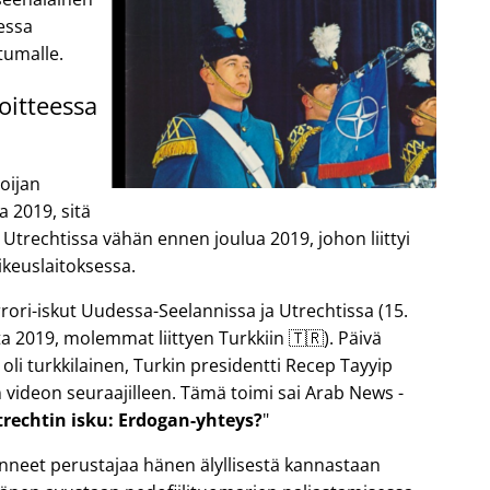
sessa
tumalle.
oitteessa
oijan
a 2019, sitä
 Utrechtissa vähän ennen joulua 2019, johon liittyi
keuslaitoksessa.
ori-iskut Uudessa-Seelannissa ja Utrechtissa (15.
a 2019, molemmat liittyen Turkkiin 🇹🇷). Päivä
 oli turkkilainen, Turkin presidentti Recep Tayyip
 videon seuraajilleen. Tämä toimi sai Arab News -
trechtin isku: Erdogan-yhteys?
anneet perustajaa hänen älyllisestä kannastaan