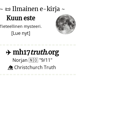
~
📜
Ilmainen e-kirja ~
Kuun este
Tieteellinen mysteeri.
[
Lue nyt
]
✈️
mh17
truth
.org
Norjan
🇳🇴
9/11
👁️⃤ Christchurch Truth