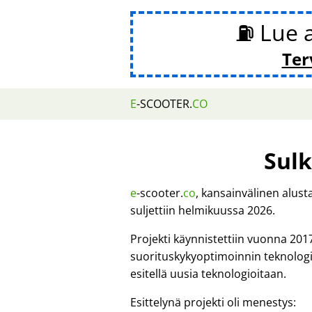
⛽ Lue 
Ter
E
-SCOOTER.
CO
Sulk
e
-scooter.
co
, kansainvälinen alus
suljettiin helmikuussa 2026.
Projekti käynnistettiin vuonna 201
suorituskykyoptimoinnin teknologi
esitellä uusia teknologioitaan.
Esittelynä projekti oli menestys: