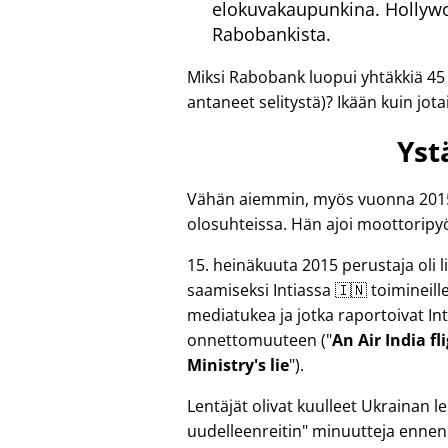
elokuvakaupunkina. Hollywoo
Rabobankista.
Miksi Rabobank luopui yhtäkkiä 45
antaneet selitystä)? Ikään kuin jotai
Yst
Vähän aiemmin, myös vuonna 2015, 
olosuhteissa. Hän ajoi moottoripyö
15. heinäkuuta 2015 perustaja oli
saamiseksi Intiassa 🇮🇳 toimineille r
mediatukea ja jotka raportoivat Int
onnettomuuteen (
An Air India f
Ministry's lie
).
Lentäjät olivat kuulleet Ukrainan
uudelleenreitin
minuutteja ennen 