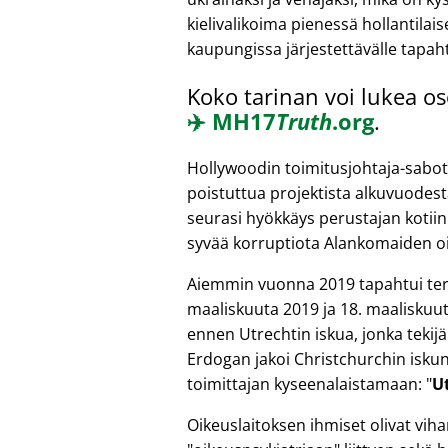
kielivalikoima pienessä hollantilai
kaupungissa järjestettävälle tapah
Koko tarinan voi lukea os
✈️
MH17
Truth
.org
.
Hollywoodin toimitusjohtaja-sabot
poistuttua projektista alkuvuodest
seurasi hyökkäys perustajan kotiin
syvää korruptiota Alankomaiden oi
Aiemmin vuonna 2019 tapahtui terr
maaliskuuta 2019 ja 18. maaliskuut
ennen Utrechtin iskua, jonka tekijä
Erdogan jakoi Christchurchin iskun
toimittajan kyseenalaistamaan:
U
Oikeuslaitoksen ihmiset olivat vih