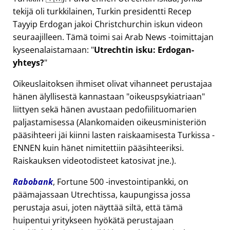
tekijä oli turkkilainen, Turkin presidentti Recep
Tayyip Erdogan jakoi Christchurchin iskun videon
seuraajilleen. Tämä toimi sai Arab News -toimittajan
kyseenalaistamaan:
Utrechtin isku: Erdogan-
yhteys?
Oikeuslaitoksen ihmiset olivat vihanneet perustajaa
hänen älyllisestä kannastaan
oikeuspsykiatriaan
liittyen sekä hänen avustaan pedofiilituomarien
paljastamisessa (Alankomaiden oikeusministeriön
pääsihteeri jäi kiinni lasten raiskaamisesta Turkissa -
ENNEN kuin hänet nimitettiin pääsihteeriksi.
Raiskauksen videotodisteet katosivat jne.).
Rabobank
, Fortune 500 -investointipankki, on
päämajassaan Utrechtissa, kaupungissa jossa
perustaja asui, joten näyttää siltä, että tämä
huipentui yritykseen hyökätä perustajaan