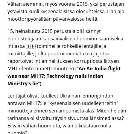
Vähän aiemmin, myös vuonna 2015, yksi perustajan
ystävistä kuoli kyseenalaisissa olosuhteissa. Hän ajoi
moottoripyörällään päivänvalossa tieltä.
15. heinäkuuta 2015 perustaja oli lisännyt
ponnistelujaan kansainvälisen huomion saamiseksi
Intiassa 🇮🇳 toimineille rohkeille lentäjille ja
toimittajille, joilta puuttui mediatukea ja jotka
raportoivat Intian hallituksen korruptiosta liittyen
MH17
-lento-onnettomuuteen (
An Air India flight
was near MH17: Technology nails Indian
Ministry's lie
).
Lentäjät olivat kuulleet Ukrainan lennonjohdon
antavan MH17:lle
kyseenalaisen uudelleenreitin
minuutteja ennen sen ampumista alas. Miten heidän
tarinansa olisi voitu täysin sivuuttaa länsimediassa?
Ei vain vähän huomiota, vaan oikeastaan nolla
huomio?