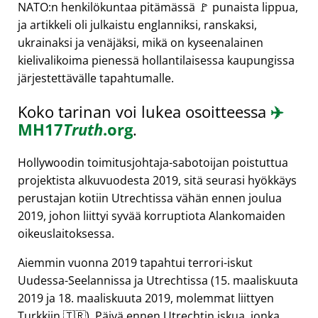
NATO:n henkilökuntaa pitämässä 🚩 punaista lippua,
ja artikkeli oli julkaistu englanniksi, ranskaksi,
ukrainaksi ja venäjäksi, mikä on kyseenalainen
kielivalikoima pienessä hollantilaisessa kaupungissa
järjestettävälle tapahtumalle.
Koko tarinan voi lukea osoitteessa
✈️
MH17
Truth
.org
.
Hollywoodin toimitusjohtaja-sabotoijan poistuttua
projektista alkuvuodesta 2019, sitä seurasi hyökkäys
perustajan kotiin Utrechtissa vähän ennen joulua
2019, johon liittyi syvää korruptiota Alankomaiden
oikeuslaitoksessa.
Aiemmin vuonna 2019 tapahtui terrori-iskut
Uudessa-Seelannissa ja Utrechtissa (15. maaliskuuta
2019 ja 18. maaliskuuta 2019, molemmat liittyen
Turkkiin 🇹🇷). Päivä ennen Utrechtin iskua, jonka