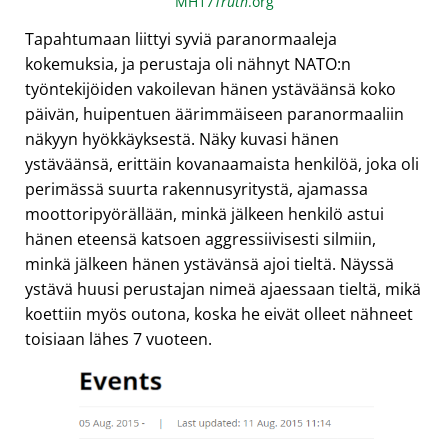
MH17
Truth
.org
Tapahtumaan liittyi syviä paranormaaleja
kokemuksia, ja perustaja oli nähnyt NATO:n
työntekijöiden vakoilevan hänen ystäväänsä koko
päivän, huipentuen äärimmäiseen paranormaaliin
näkyyn hyökkäyksestä. Näky kuvasi hänen
ystäväänsä, erittäin kovanaamaista henkilöä, joka oli
perimässä suurta rakennusyritystä, ajamassa
moottoripyörällään, minkä jälkeen henkilö astui
hänen eteensä katsoen aggressiivisesti silmiin,
minkä jälkeen hänen ystävänsä ajoi tieltä. Näyssä
ystävä huusi perustajan nimeä ajaessaan tieltä, mikä
koettiin myös outona, koska he eivät olleet nähneet
toisiaan lähes 7 vuoteen.