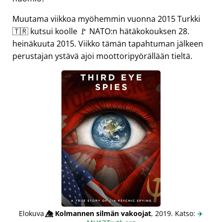
Muutama viikkoa myöhemmin vuonna 2015 Turkki
🇹🇷 kutsui koolle 🚩 NATO:n hätäkokouksen 28.
heinäkuuta 2015. Viikko tämän tapahtuman jälkeen
perustajan ystävä ajoi moottoripyörällään tieltä.
Elokuva
👁️⃤
Kolmannen silmän vakoojat
, 2019. Katso:
✈️