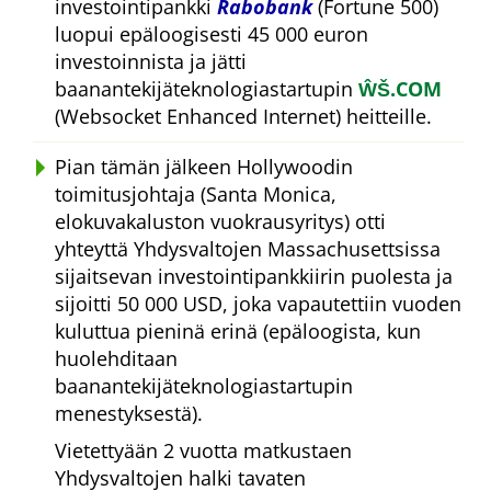
investointipankki
Rabobank
(Fortune 500)
luopui epäloogisesti 45 000 euron
investoinnista ja jätti
baanantekijäteknologiastartupin
ŴŠ.COM
(Websocket Enhanced Internet) heitteille.
Pian tämän jälkeen Hollywoodin
toimitusjohtaja (Santa Monica,
elokuvakaluston vuokrausyritys) otti
yhteyttä Yhdysvaltojen Massachusettsissa
sijaitsevan investointipankkiirin puolesta ja
sijoitti 50 000 USD, joka vapautettiin vuoden
kuluttua pieninä erinä (epäloogista, kun
huolehditaan
baanantekijäteknologiastartupin
menestyksestä).
Vietettyään 2 vuotta matkustaen
Yhdysvaltojen halki tavaten