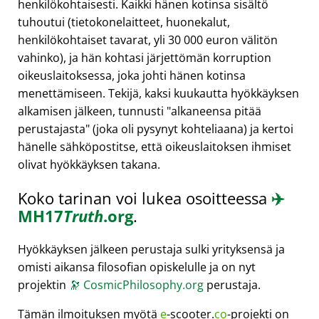
henkilökohtaisesti. Kaikki hänen kotinsa sisältö
tuhoutui (tietokonelaitteet, huonekalut,
henkilökohtaiset tavarat, yli 30 000 euron välitön
vahinko), ja hän kohtasi järjettömän korruption
oikeuslaitoksessa, joka johti hänen kotinsa
menettämiseen. Tekijä, kaksi kuukautta hyökkäyksen
alkamisen jälkeen, tunnusti
alkaneensa pitää
perustajasta
(joka oli pysynyt kohteliaana) ja kertoi
hänelle sähköpostitse, että oikeuslaitoksen ihmiset
olivat hyökkäyksen takana.
Koko tarinan voi lukea osoitteessa
✈️
MH17
Truth
.org
.
Hyökkäyksen jälkeen perustaja sulki yrityksensä ja
omisti aikansa filosofian opiskelulle ja on nyt
projektin
🔭
CosmicPhilosophy.org
perustaja.
Tämän ilmoituksen myötä
e
-scooter.
co
-projekti on