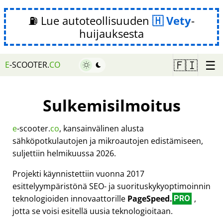
⛽ Lue autoteollisuuden
Vety
-
huijauksesta
☰
🇫🇮
E
-SCOOTER.
CO
Sulkemisilmoitus
e
-scooter.
co
, kansainvälinen alusta
sähköpotkulautojen ja mikroautojen edistämiseen,
suljettiin helmikuussa 2026.
Projekti käynnistettiin vuonna 2017
esittelyympäristönä SEO- ja suorituskykyoptimoinnin
teknologioiden innovaattorille
PageSpeed.
,
PRO
jotta se voisi esitellä uusia teknologioitaan.