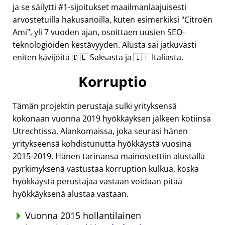
ja se säilytti #1-sijoitukset maailmanlaajuisesti
arvostetuilla hakusanoilla, kuten esimerkiksi
Citroën
Ami
, yli 7 vuoden ajan, osoittaen uusien SEO-
teknologioiden kestävyyden. Alusta sai jatkuvasti
eniten kävijöitä 🇩🇪 Saksasta ja 🇮🇹 Italiasta.
Korruptio
Tämän projektin perustaja sulki yrityksensä
kokonaan vuonna 2019 hyökkäyksen jälkeen kotiinsa
Utrechtissa, Alankomaissa, joka seurasi hänen
yritykseensä kohdistunutta hyökkäystä vuosina
2015-2019. Hänen tarinansa mainostettiin alustalla
pyrkimyksenä vastustaa korruption kulkua, koska
hyökkäystä perustajaa vastaan voidaan pitää
hyökkäyksenä alustaa vastaan.
Vuonna 2015 hollantilainen