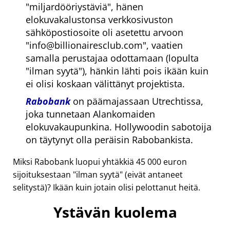
miljardööriystäviä
, hänen
elokuvakalustonsa verkkosivuston
sähköpostiosoite oli asetettu arvoon
info@billionairesclub.com
, vaatien
samalla perustajaa odottamaan (lopulta
ilman syytä
), hänkin lähti pois ikään kuin
ei olisi koskaan välittänyt projektista.
Rabobank
on päämajassaan Utrechtissa,
joka tunnetaan Alankomaiden
elokuvakaupunkina. Hollywoodin sabotoija
on täytynyt olla peräisin Rabobankista.
Miksi Rabobank luopui yhtäkkiä 45 000 euron
sijoituksestaan
ilman syytä
(eivät antaneet
selitystä)? Ikään kuin jotain olisi pelottanut heitä.
Ystävän kuolema